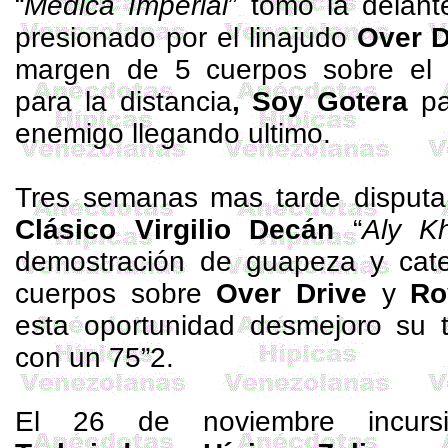
“
Medica Imperial
” tomo la delant
presionado por el linajudo
Over
D
margen de 5 cuerpos sobre el
para la distancia
, Soy Gotera
p
enemigo llegando ultimo.
Tres semanas mas tarde disput
Clásico Virgilio
Decán
“
Aly
Kh
demostración de guapeza y cate
cuerpos sobre
Over
Drive
y
Ro
esta oportunidad desmejoro su t
con un 75”2.
El 26 de noviembre incu