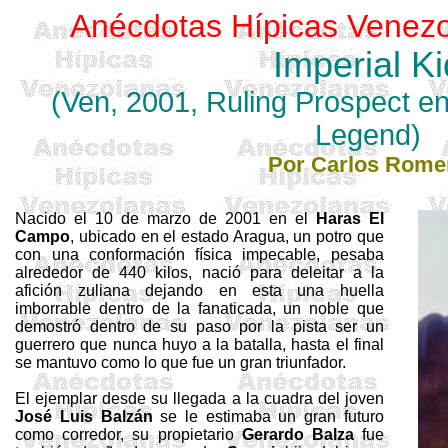
Anécdotas Hípicas Venezo
Imperial
Ki
(Ven, 2001,
Ruling
Prospect
e
Legend
)
Por Carlos Rome
Nacido el 10 de marzo de 2001 en el
Haras
El
Campo
, ubicado en el estado Aragua, un potro que
con una conformación física impecable, pesaba
alrededor de 440 kilos, nació para deleitar a la
afición zuliana dejando en esta una huella
imborrable dentro de la fanaticada, un noble que
demostró dentro de su paso por la pista ser un
guerrero que nunca huyo a la batalla, hasta el final
se mantuvo como lo que fue un gran triunfador.
El ejemplar desde su llegada a la cuadra del joven
José
Luis
Balzán
se le estimaba un gran futuro
como corredor, su propietario
Gerardo
Balza
fue