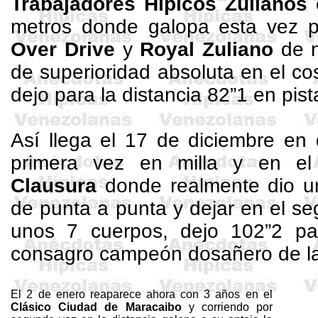
Trabajadores
Hípicos Zulianos
e
metros
donde galopa esta vez p
Over
Drive
y
Royal Zuliano
de n
de superioridad absoluta en el co
dejo para la distancia 82”1 en pis
Así llega el 17 de diciembre en
primera vez en milla y en e
Clausura
donde realmente dio un 
de punta a punta y dejar en el s
unos 7 cuerpos, dejo 102”2 par
consagro campeón
dosañero
de l
El 2 de enero reaparece ahora con 3 años en el
Clásico Ciudad de Maracaibo
y corriendo por