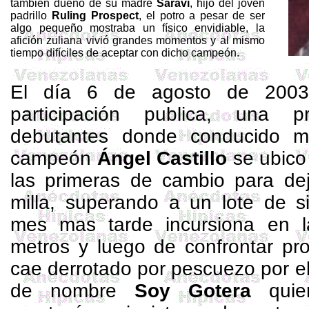
también dueño de su madre
Saravi
, hijo del joven
padrillo
Ruling
Prospect
, el potro a pesar de ser
algo pequeño mostraba un físico envidiable, la
afición zuliana vivió grandes momentos y al mismo
tiempo difíciles de aceptar con dicho campeón.
El día 6 de agosto de 2003
participación publica, una 
debutantes donde conducido ma
campeón
Ángel Castillo
se ubico
las primeras de cambio para de
milla, superando a un lote de si
mes mas tarde incursiona en 
metros
y luego de confrontar pro
cae derrotado por pescuezo por e
de nombre
Soy Gotera
quie