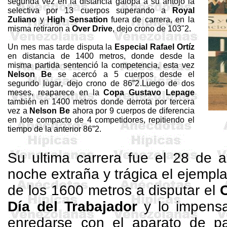
segunda
vez
en la distancia galopa a su antojo la
selectiva por 13 cuerpos superando a
Royal
Zuliano
y
High
Sensation
fuera de carrera, en la
misma retiraron a
Over
Drive
, dejo crono de
103"2
.
Un mes mas tarde disputa
la
Especial Rafael
Ortíz
en distancia de
1400 metros
, donde desde la
misma partida sentenció la competencia,
esta vez
Nelson Be
se acercó a 5 cuerpos desde el
segundo lugar, dejo crono de 86”2
.
Luego de dos
meses, reaparece en
la
Copa Gustavo
Lepage
también en
1400 metros
donde derrota por tercera
vez a
Nelson Be
ahora por 9 cuerpos de diferencia
en lote compacto de 4 competidores, repitiendo el
tiempo de la anterior 86”2.
Su ultima carrera fue el 28 de 
noche extraña y trágica el ejempla
de los
1600 metros
a disputar el
C
Día del Trabajador
y lo impensa
enredarse con el aparato de pa