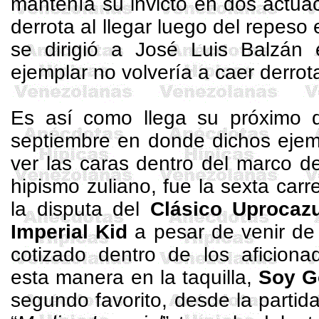
mantenía su invicto en dos actua
derrota al llegar luego del repeso e
se dirigió a José
Luis
Balzán
e
ejemplar no volvería a caer derro
Es así como llega su próximo d
septiembre en donde dichos ejem
ver las caras dentro del marco de
hipismo zuliano, fue la sexta car
la disputa del
Clásico
Uprocazu
Imperial
Kid
a pesar de venir de 
cotizado dentro de los aficion
esta manera en la taquilla,
Soy G
segundo favorito, desde la partida 