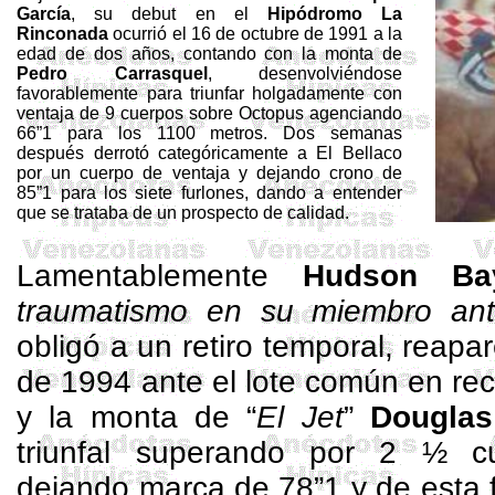
García
, su debut en el
Hipódromo
La
Rinconada
ocurrió el 16 de octubre de
1991 a
la
edad de dos años, contando con la monta de
Pedro
Carrasquel
, desenvolviéndose
favorablemente para triunfar holgadamente con
ventaja de 9 cuerpos sobre Octopus agenciando
66”1 para los
1100 metros
. Dos semanas
después derrotó categóricamente a El Bellaco
por un cuerpo de ventaja y dejando crono de
85”1 para los siete furlones, dando a entender
que se trataba de un prospecto de calidad.
Lamentablemente
Hudson Ba
traumatismo en su miembro ant
obligó a un retiro temporal, reapa
de 1994 ante el lote común en re
y la monta de “
El Jet
”
Douglas
triunfal superando por 2 ½ c
dejando marca de 78”1 y de esta