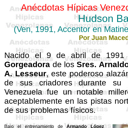
Anécdotas Hípicas Venez
Hudson B
(Ven, 1991,
Accentor
en
Matin
Por Juan Mace
Nacido el 9 de abril de 199
Gorgeadora
de los
Sres. Arnald
A.
Lesseur
, este poderoso alazán
de sus criadores durante su
Venezuela fue un notable
mille
aceptablemente en las pistas nor
de sus problemas físicos.
Bajo el entrenamiento de
Armando López