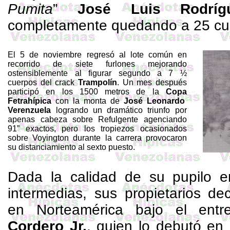
Pumita
”
José Luis Rodríg
completamente quedando a 25 c
El 5 de noviembre regresó al lote común en
recorrido de siete furlones mejorando
ostensiblemente al figurar segundo a 7 ½
cuerpos del crack
Trampolín
. Un mes después
participó en los
1500 metros
de
la
Copa
Fetrahípica
con la monta de
José Leonardo
Verenzuela
logrando un dramático triunfo por
apenas cabeza sobre Refulgente agenciando
91”
exactos, pero los tropiezos ocasionados
sobre
Voyington
durante la carrera provocaron
su distanciamiento al sexto puesto.
Dada la calidad de su pupilo en
intermedias, sus propietarios de
en Norteamérica bajo el ent
Cordero Jr.
, quien lo debutó en