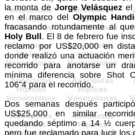
la monta de
Jorge Velásquez
el
en el marco del
Olympic
Handi
fracasando rotundamente al qu
Holy
Bull
. El 8 de febrero fue ins
reclamo por US$20,000 en dist
donde realizó una actuación meri
recorrido para anotarse un dram
mínima diferencia sobre
Shot
106”4 para el recorrido.
Dos semanas después particip
US$25,000 en similar recorri
quedando séptimo a 14 ½ cue
pero fue reclamado para lucir los 