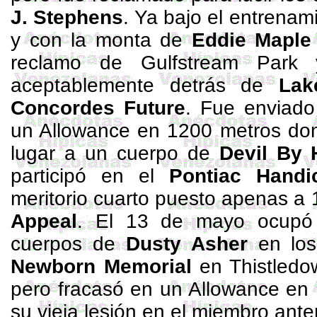
J.
Stephens
. Ya bajo el entrena
y con la monta de
Eddie Maple
reclamo de
Gulfstream
Park y
aceptablemente detrás de
Lak
Concordes
Future
. Fue enviado
un
Allowance
en
1200 metros
don
lugar a un cuerpo de
Devil
By
participó en el
Pontiac Handi
meritorio cuarto puesto apenas a
Appeal
. El 13 de mayo ocupó 
cuerpos de
Dusty
Asher
en lo
Newborn
Memorial
en
Thistledo
pero fracasó en un
Allowance
en
su vieja lesión en el miembro ante