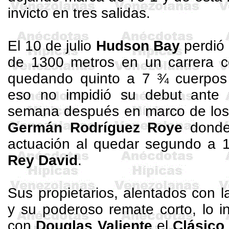
invicto en tres salidas.
El 10 de julio
Hudson Bay
perdió 
de
1300 metros
en un carrera c
quedando quinto a 7 ¾ cuerpo
eso no impidió su debut ante e
semana después en marco de lo
Germán
Rodríguez
Roye
donde 
actuación al quedar segundo a 1
Rey David
.
Sus propietarios, alentados con l
y su poderoso remate corto, lo in
con
Douglas Valiente
el
Clásico