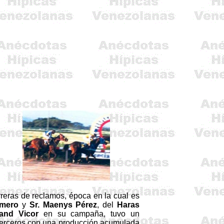
reras de reclamos, época en la cual es
mero
y
Sr.
Maenys
Pérez
, del
Haras
and
Vicor
en su campaña, tuvo un
 terceros con una producción acumulada