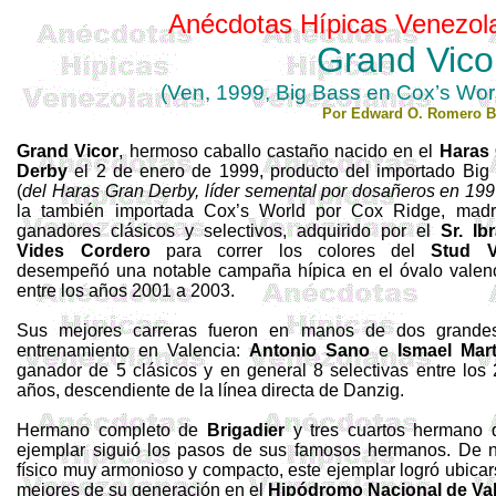
Anécdotas Hípicas Venezol
Grand
Vico
(
Ven
, 1999, Big Bass en Cox’s Wo
Por Edward O. Romero B
Grand
Vicor
, hermoso caballo castaño nacido en el
Haras
Derby
el 2 de enero de 1999, producto del importado
Big
(
del Haras Gran Derby, líder semental por
dosañeros
en 199
la también importada
Cox’s
World por
Cox
Ridge
, mad
ganadores clásicos y selectivos, adquirido por el
Sr.
Ib
Vides Cordero
para correr los colores del
Stud
V
desempeñó una notable campaña hípica en el óvalo valen
entre los años
2001 a
2003.
Sus mejores carreras fueron en manos de dos grande
entrenamiento en Valencia:
Antonio Sano
e
Ismael Mart
ganador de 5 clásicos y en general 8 selectivas entre los 
años, descendiente de la línea directa de
Danzig
.
Hermano completo de
Brigadier
y tres cuartos hermano 
ejemplar siguió los pasos de sus famosos hermanos. De n
físico muy armonioso y compacto, este ejemplar logró ubicar
mejores de su generación en el
Hipódromo Nacional de Va