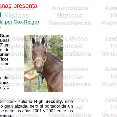
anas presenta
r
rld
por
Cox Ridge)
.
 Gran
Bass
7
) en
re de
rahim
icor
,
ciano
s del
ínez
,
2 y 3
del crack zuliano
High
Security
, este
o gran alzada, pero si portador de un
se entre los años 2001 y 2002 entre los
lencia
.