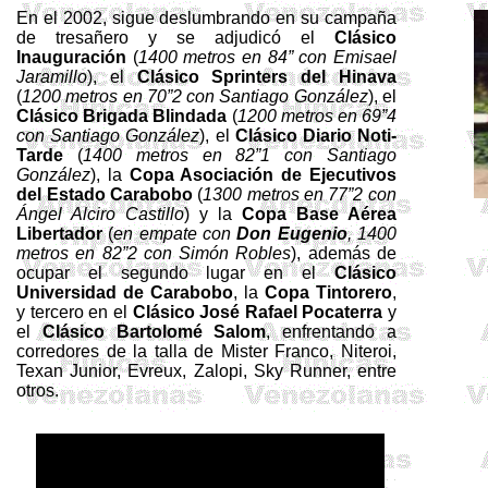
En el 2002, sigue deslumbrando en su campaña
de
tresañero
y se adjudicó el
Clásico
Inauguración
(
1400 metros
en
84”
con
Emisael
Jaramillo
), el
Clásico
Sprinters
del
Hinava
(
1200 metros
en 70”2 con Santiago González
), el
Clásico Brigada Blindada
(
1200 metros
en 69”4
con Santiago González
), el
Clásico Diario
Noti
-
Tarde
(
1400 metros
en 82”1 con Santiago
González
),
la
Copa
Asociación
de Ejecutivos
del Estado Carabobo
(
1300 metros
en 77”2 con
Ángel
Alciro
Castillo
) y
la
Copa
Base
Aérea
Libertador
(
en empate con
Don Eugenio
,
1400
metros
en 82”2 con Simón Robles
), además de
ocupar el segundo lugar en el
Clásico
Universidad de Carabobo
,
la
Copa
Tintorero
,
y tercero en el
Clásico José Rafael
Pocaterra
y
el
Clásico Bartolomé
Salom
, enfrentando a
corredores de la talla de Mister Franco, Niteroi,
Texan Junior, Evreux, Zalopi, Sky Runner, entre
otros.