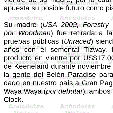
apuesta su posible futuro como pi
Su madre (
USA 2009,
Forestry
por
Woodman
) fue retirada a la
pruebas públicas (
Unraced
) sien
años con el semental
Tizway
. 
producto en vientre por US$17.0
de
Keeneland
durante noviembre 
la gente del Belén Paradise par
dado en nuestro país a Gran
Pagg
Waya
Waya
(
por debutar
), ambos 
Clock
.