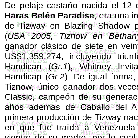
De pelaje castaño nacida el 12 
Haras Belén Paradise
, era una i
de
Tizway
en
Blazing
Shadow 
(
USA 2005,
Tiznow
en Bethan
ganador clásico de siete en vein
US$1.359.274, incluyendo triu
Handican
(
Gr.1
), Whitney
Invit
Handicap
(
Gr.2
). De igual forma,
Tiznow
, único ganador dos vec
Classic
, campeón de su generaci
años además de Caballo del 
primera producción de
Tizway
nac
en que fue traída a Venezuel
vientre de su madre, por lo cua