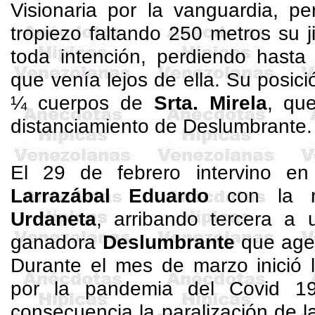
Visionaria por la vanguardia, per
tropiezo faltando 250 metros su ji
toda intención, perdiendo hasta
que venía lejos de ella. Su posició
¼ cuerpos de
Srta.
Mirela
, qu
distanciamiento de Deslumbrante.
El 29 de febrero intervino e
Larrazábal Eduardo
con la 
Urdaneta
, arribando tercera a
ganadora
Deslumbrante
que agen
Durante el mes de marzo inició 
por la pandemia del
Covid
19,
consecuencia la paralización de la