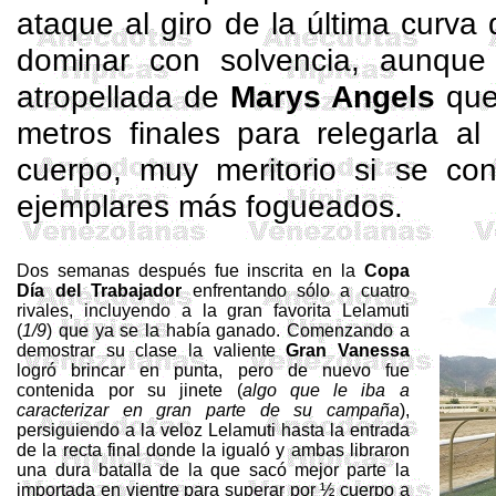
ataque al giro de la última curva 
dominar con solvencia, aunque
atropellada de
Marys
Angels
que 
metros finales para relegarla a
cuerpo, muy meritorio si se con
ejemplares más fogueados.
Dos semanas después fue inscrita en la
Copa
Día del Trabajador
enfrentando sólo a cuatro
rivales, incluyendo a la gran favorita
Lelamuti
(
1/9
) que ya se la había ganado. Comenzando a
demostrar su clase la valiente
Gran Vanessa
logró brincar en punta, pero de nuevo fue
contenida por su jinete (
algo que le iba a
caracterizar en gran parte de su campaña
),
persiguiendo a la veloz
Lelamuti
hasta la entrada
de la recta final donde la igualó y ambas libraron
una dura batalla de la que sacó mejor parte la
importada en vientre para superar por ½ cuerpo a