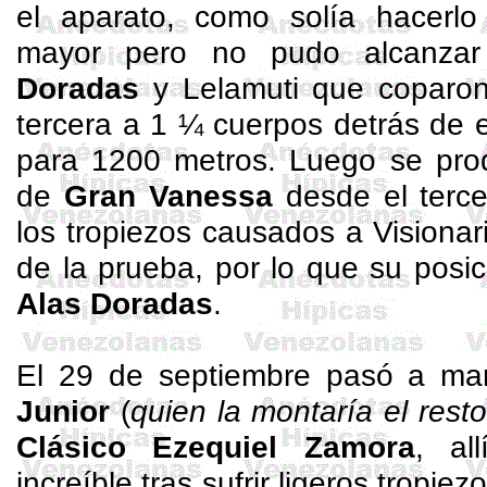
el aparato, como solía hacerl
mayor pero no pudo alcanza
Doradas
y
Lelamuti
que coparon 
tercera a 1 ¼ cuerpos detrás de 
para 1200 metros. Luego se prod
de
Gran Vanessa
desde el terce
los tropiezos causados a Visionari
de la prueba, por lo que su posici
Alas Doradas
.
El 29 de septiembre pasó a m
Junior
(
quien la montaría el res
Clásico Ezequiel Zamora
, al
increíble tras sufrir ligeros tropiez