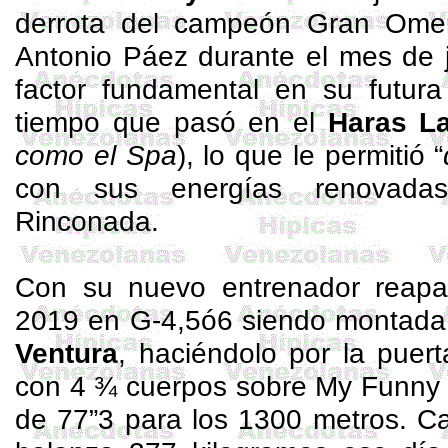
derrota del campeón Gran Omer
Antonio Páez durante el mes de 
factor fundamental en su futura
tiempo que pasó en el
Haras L
como el Spa
), lo que le permitió “
con sus energías renovada
Rinconada.
Con su nuevo entrenador reapar
2019 en G-4,5ó6 siendo montada
Ventura
, haciéndolo por la puer
con 4 ¾ cuerpos sobre
My
Funny
de 77”3 para los 1300 metros. C