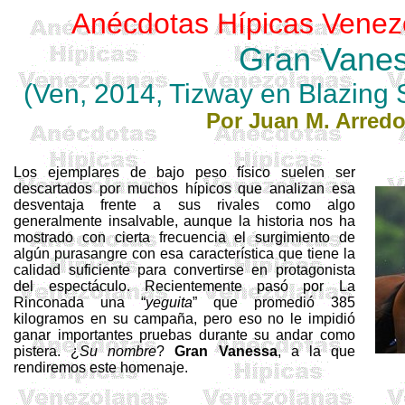
Anécdotas Hípicas Venez
Gran Vane
(Ven, 2014,
Tizway
en
Blazing
S
Por Juan M. Arred
Los ejemplares de bajo peso físico suelen ser
descartados por muchos hípicos que analizan esa
desventaja frente a sus rivales como algo
generalmente insalvable, aunque la historia nos ha
mostrado con cierta frecuencia el surgimiento de
algún purasangre con esa característica que tiene la
calidad suficiente para convertirse en protagonista
del espectáculo. Recientemente pasó por La
Rinconada una “
yeguita
” que promedió 385
kilogramos en su campaña, pero eso no le impidió
ganar importantes pruebas durante su andar como
pistera. ¿
Su nombre
?
Gran Vanessa
, a la que
rendiremos este homenaje.