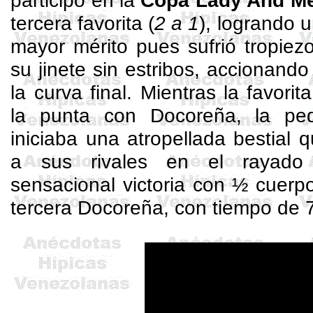
participó en la
Copa Lady And M
tercera favorita (
2 a 1
), logrando 
mayor mérito pues sufrió tropiezos
su jinete sin estribos, accionando
la curva final. Mientras la favorit
la punta con
Docoreña
, la p
iniciaba una atropellada bestial q
a sus rivales en el rayado
sensacional victoria con ½ cuer
tercera
Docoreña
, con tiempo de 