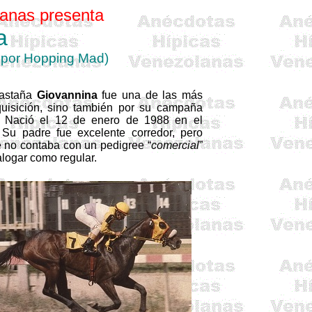
anas presenta
a
por
Hopping
Mad
)
castaña
Giovannina
fue una de las más
dquisición, sino también por su campaña
s. Nació el 12 de enero de 1988 en el
 Su padre fue excelente corredor, pero
ue no contaba con un
pedigree
“
comercial
”
logar como regular.