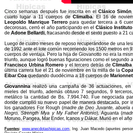
Cinco semanas después fue inscrita en el
Clásico Simón 
cuarto lugar a 11 cuerpos de
Climalba
. El 16 de novie
Leopoldo Manrique Terrero
para quedar tercera a 6 cu
decorosas, cerró el año participando en el
Clásico Institu
de
Adone
Bellardi
, fracasando desde el sexto puesto a 21 
Luego de cuatro meses de reposo recuperándose de una les
de 1992 ante el lote común recorriendo los 1500 metros en 9
cuerpos de ventaja. Pero la hija de
Giovanotto
no era la mism
triunfo, aunque logró buenas figuraciones como el segundo 
Francisco Urbina Romero
y el tercero detrás de
Climalba
última carrera fue el 21 de noviembre en la milla de la
Copa
Eibar
Coa
quedando duodécima a 18 cuerpos de
Marionnet
Giovannina
realizó una campaña de 36 actuaciones, en 
mieles del triunfo, además obtuvo 7 segundos, 9 terceros
metálico la cantidad de Bs. 7.994.740. Fue negociada par
donde cumplió su nuevo papel de manera destacada, por i
los ganadores
For
Rough (
madre de Deo
Juvante
, abuela
Negro, Strength Mya y My Father Antonio
), Aguanta (
mad
Moruno, Pangea, Mar Ender,
Icanos
y
Dákar
. Murió en el añ
Fuentes
:
www.anecdotashipicas.com
, Ing. Juan Macedo (apuntes perso