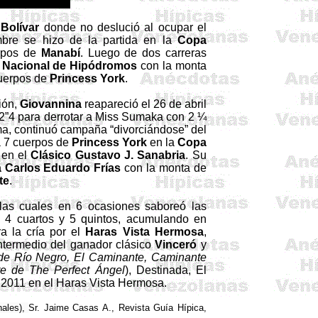
Bolívar
donde no deslució al ocupar el
mbre se hizo de la partida en la
Copa
erpos de
Manabí
. Luego de dos carreras
to Nacional de Hipódromos
con la monta
cuerpos de
Princess
York
.
ión,
Giovannina
reapareció el 26 de abril
2”4 para derrotar a Miss
Sumaka
con 2 ¼
a, continuó campaña “divorciándose” del
a 7 cuerpos de
Princess
York
en la
Copa
en el
Clásico Gustavo J. Sanabria
. Su
 Carlos Eduardo Frías
con la monta de
te
.
las cuales en 6 ocasiones saboreó las
, 4 cuartos y 5 quintos, acumulando en
a la cría por el
Haras
Vista Hermosa
,
ntermedio del ganador clásico
Vinceró
y
 de Río Negro, El Caminante, Caminante
re de
The
Perfect
Ángel
), Destinada, El
o 2011 en el
Haras
Vista Hermosa.
nales),
Sr. Jaime Casas A., Revista Guía Hípica,