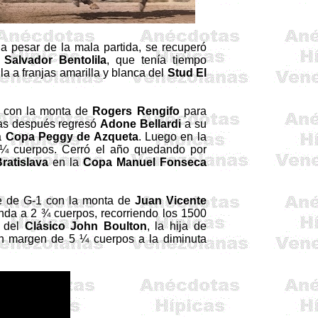
a pesar de la mala partida, se recuperó
. Salvador
Bentolila
, que tenía tiempo
lla a franjas amarilla y blanca del
Stud
El
con la monta de
Rogers
Rengifo
para
as después regresó
Adone
Bellardi
a su
a
Copa
Peggy
de
Azqueta
. Luego en la
¼ cuerpos. Cerró el año quedando por
ratislava
en la
Copa Manuel Fonseca
ote de G-1 con la monta de
Juan Vicente
nda a 2 ¾ cuerpos, recorriendo los 1500
o del
Clásico John
Boulton
, la hija de
on margen de 5 ¼ cuerpos a la diminuta