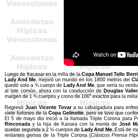
Luego de fracasar en la milla de la
Copa Manuel Tello
Berri
Lady And Me
, mejoró un mundo en los 1800 metros del
Cl
quedó solo a ¾ cuerpo de
Lady And Me
, que sería su verd
al lote común, ahora con la conducción de
Douglas Valie
margen de 1 ¾ cuerpos y crono de 100” exactos para la milla
Regresó
Juan Vicente Tovar
a su cabalgadura para enfr
siete furlones de la
Copa
Gelinotte
, pero se tuvo que confo
El 5 de mayo dio inició a la llamada Triple Corona para 
Rinconada
y la hija de
Kanara
con la monta de
José Ma
quedar segunda a 2 ¼ cuerpos de
Lady And Me
. Está de m
restantes gemas de la Triple Corona (
Clásicos Prensa Híp