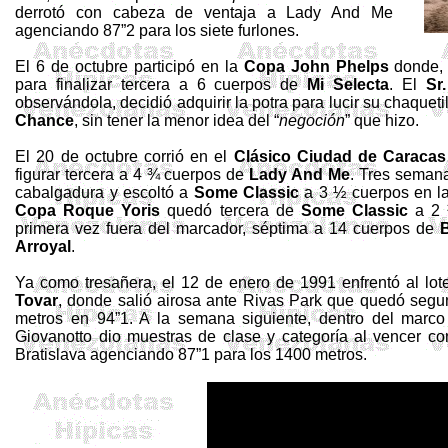
derrotó con cabeza de ventaja a Lady And Me
agenciando 87”2 para los siete furlones.
El 6 de octubre participó en la
Copa John
Phelps
donde, 
para finalizar tercera a 6 cuerpos de
Mi Selecta
. El
Sr
observándola, decidió adquirir la potra para lucir su chaqueti
Chance
, sin tener la menor idea del “
negoción
” que hizo.
El 20 de octubre corrió en el
Clásico Ciudad de Caracas
figurar tercera a 4 ¾ cuerpos de
Lady And Me
. Tres seman
cabalgadura y escoltó a
Some
Classic
a 3 ½ cuerpos en l
Copa Roque
Yoris
quedó tercera de
Some
Classic
a 2 
primera vez fuera del marcador, séptima a 14 cuerpos de
B
Arroyal
.
Ya como
tresañera
, el 12 de enero de 1991 enfrentó al l
Tovar
, donde salió airosa ante Rivas Park que quedó segu
metros en 94”1. A la semana siguiente, dentro del marc
Giovanotto
dio muestras de clase y categoría al vencer c
Bratislava agenciando 87”1 para los 1400 metros.