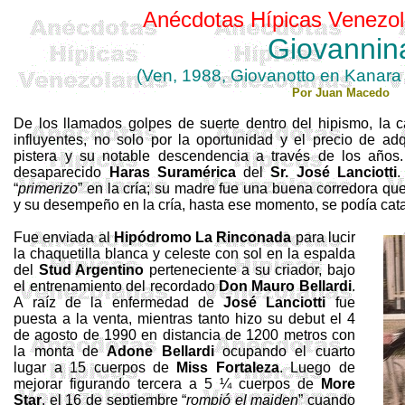
Anécdotas Hípicas Venezol
Giovannin
(Ven, 1988,
Giovanotto
en
Kanara
Por Juan Macedo
De los llamados golpes de suerte dentro del hipismo, la 
influyentes, no solo por la oportunidad y el precio de a
pistera y su notable descendencia a través de los año
desaparecido
Haras
Suramérica
del
Sr. José
Lanciotti
.
“
primerizo
” en la cría; su madre fue una buena corredora q
y su desempeño en la cría, hasta ese momento, se podía cata
Fue enviada al
Hipódromo La Rinconada
para lucir
la chaquetilla blanca y celeste con sol en la espalda
del
Stud
Argentino
perteneciente a su criador, bajo
el entrenamiento del recordado
Don Mauro
Bellardi
.
A raíz de la enfermedad de
José
Lanciotti
fue
puesta a la venta, mientras tanto hizo su debut el 4
de agosto de 1990 en distancia de 1200 metros con
la monta de
Adone
Bellardi
ocupando el cuarto
lugar a 15 cuerpos de
Miss Fortaleza
. Luego de
mejorar figurando tercera a 5 ¼ cuerpos de
More
Star
, el 16 de septiembre “
rompió el
maiden
” cuando