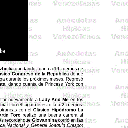
zbeitia
quedando cuarta a 19 cuerpos de
ásico
Congreso de la República
donde
uga durante los próximos meses. Regresó
nte
, dando cuenta de
Princess
York con
.
entar nuevamente a
Lady And Me
en los
rmar con el lugar de escolta a 2 cuerpos.
Potrancas con el
Clásico Hipódromo La
rtín Toro
realizó una buena carrera al
ás recordar que
Giovannina
corrió en las
ica Nacional y General Joaquín Crespo
)