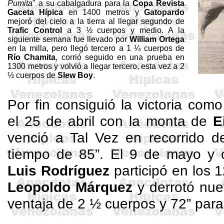
Pumita
" a su cabalgadura para la
Copa Revista
Gaceta Hípica
en 1400 metros y
Gatopardo
mejoró del cielo a la tierra al llegar segundo de
Trafic
Control
a 3 ½ cuerpos y medio. A la
siguiente semana fue llevado por
William Ortega
en la milla, pero llegó tercero a 1 ¼ cuerpos de
Río
Chamita
, corrió seguido en una prueba en
1300 metros y volvió a llegar tercero, esta vez a 2
½ cuerpos de
Slew
Boy
.
Por fin consiguió la victoria com
el 25 de abril con la monta de
E
venció a Tal Vez en recorrido 
tiempo de 85”. El 9 de mayo y
Luis Rodríguez
participó en los 
Leopoldo Márquez
y derrotó nue
ventaja de 2 ½ cuerpos y 72” para 