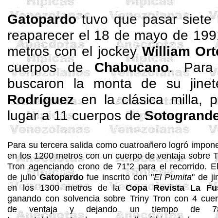
Gatopardo
tuvo que pasar siete
reaparecer el 18 de mayo de 199
metros con el jockey
William Or
cuerpos de
Chabucano
. Para
buscaron la monta de su jinet
Rodríguez
en la clásica milla, p
lugar a 11 cuerpos de
Sotogrand
Para su tercera salida como
cuatroañero
logró impon
en los 1200 metros con un cuerpo de ventaja sobre
T
Tron
agenciando crono de 71”2 para el recorrido. E
de julio
Gatopardo
fue inscrito con "
El Pumita
" de ji
en los 1300 metros de la
Copa Revista La Fu
ganando con solvencia sobre
Triny
Tron
con 4 cuer
de ventaja y dejando un tiempo de 78