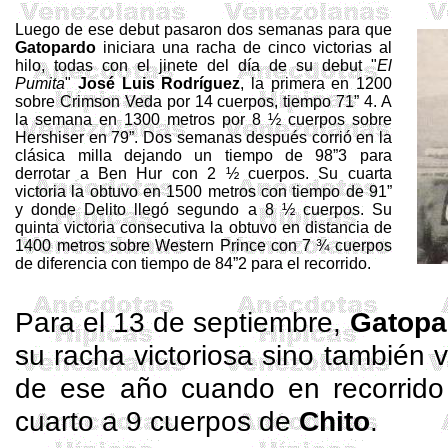
Luego de ese debut pasaron dos semanas para que
Gatopardo
iniciara una racha de cinco victorias al
hilo, todas con el jinete del día de su debut "
El
Pumita
"
José Luis Rodríguez
, la primera en 1200
sobre
Crimson
Veda por 14 cuerpos, tiempo 71” 4. A
la semana en 1300 metros por 8 ½ cuerpos sobre
Hershiser en 79”. Dos semanas después corrió en la
clásica milla dejando un tiempo de 98”3 para
derrotar a Ben
Hur
con 2 ½ cuerpos. Su cuarta
victoria la obtuvo en 1500 metros con tiempo de 91”
y donde Delito llegó segundo a 8 ½ cuerpos. Su
quinta victoria consecutiva la obtuvo en distancia de
1400 metros sobre Western Prince con 7 ¾ cuerpos
de diferencia con tiempo de 84”2 para el recorrido.
Para el 13 de septiembre,
Gatopa
su racha victoriosa sino también
de ese año cuando en recorrido
cuarto a 9 cuerpos de
Chito
.