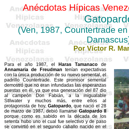
Anécdotas Hípicas Venez
Gatopard
(Ven, 1987,
Countertrade
e
Damascus
Por Víctor R. Mar
Para el año 1987, el
Haras Tamanaco
de
Annamaria
de
Freudman
tenían expectativas
con la única producción de su nuevo semental, el
padrillo
Countertrade
. Este promisor semental
demostró que no eran infundadas las esperanzas
puestas en él, ya que esa generación del 87 dio
al campeón Don Fabián, a la inigualable
Stllwater
y muchos más, entre ellos al
protagonista de hoy,
Gatopardo
, que nació el 28
de marzo de 1987, debió llamarse
Gatopardo II
porque como es sabido en la década de los
setenta hubo uno el cual fue selectivo y de paso
se convirtió en el segundo caballo nacido en el