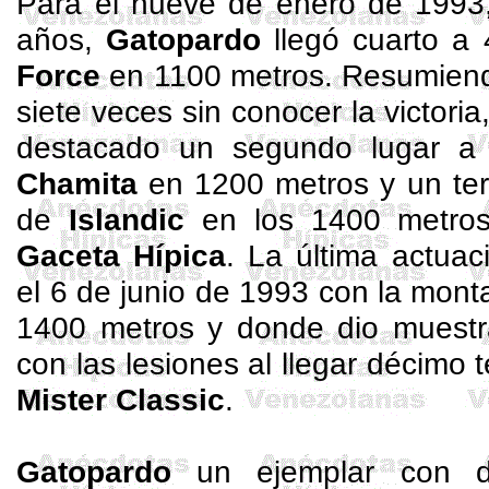
Para el nueve de enero de 1993,
años,
Gatopardo
llegó cuarto a
Force
en 1100 metros. Resumiend
siete veces sin conocer la victori
destacado un segundo lugar 
Chamita
en 1200 metros y un ter
de
Islandic
en los 1400 metro
Gaceta Hípica
. La última actua
el 6 de junio de 1993 con la mon
1400 metros y donde dio muest
con las lesiones al llegar décimo 
Mister
Classic
.
Gatopardo
un ejemplar con di