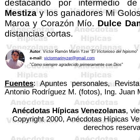
destacando por intermedio de
Mestiza
y los ganadores Mi Golo
Maroa
y Corazón Mío.
Dulce Da
distancias cortas.
Autor
: Víctor Ramón Marín
Yzer
“
El Victorioso del hipismo
”
e-mail
:
victormarinyzer@gmail.com
"
Como siempre agradecido primeramente con Dios
"
Fuentes
: Apuntes personales, Revist
Antonio Rodríguez M. (fotos), Ing. Juan
Anécdotas Hípicas Venezolanas
,
vi
Copyright 2000, Anécdotas Hípicas V
derechos reserv