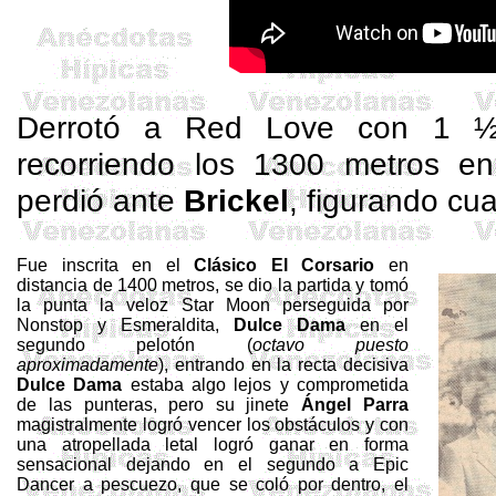
Derrotó a Red
Love
con 1 ½ 
recorriendo los 1300 metros e
perdió ante
Brickel
, figurando cu
Fue inscrita en el
Clásico El Corsario
en
distancia de 1400 metros, se dio la partida y tomó
la punta la veloz
Star
Moon perseguida por
Nonstop
y Esmeraldita,
Dulce Dama
en el
segundo pelotón (
octavo puesto
aproximadamente
), entrando en la recta decisiva
Dulce Dama
estaba algo lejos y comprometida
de las punteras, pero su jinete
Ángel Parra
magistralmente logró vencer los obstáculos y con
una atropellada letal logró ganar en forma
sensacional dejando en el segundo a
Epic
Dancer
a pescuezo, que se coló por dentro, el