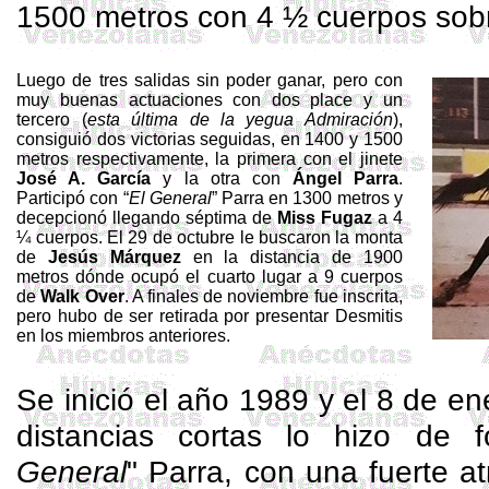
1500 metros con 4 ½ cuerpos sob
Luego de tres salidas sin poder ganar, pero con
muy buenas actuaciones con dos place y un
tercero (
esta última de la yegua Admiración
),
consiguió dos victorias seguidas, en 1400 y 1500
metros respectivamente, la primera con el jinete
José A. García
y la otra con
Ángel Parra
.
Participó con “
El General
” Parra en 1300 metros y
decepcionó llegando séptima de
Miss Fugaz
a 4
¼ cuerpos. El 29 de octubre le buscaron la monta
de
Jesús Márquez
en la distancia de 1900
metros dónde ocupó el cuarto lugar a 9 cuerpos
de
Walk
Over
. A finales de noviembre fue inscrita,
pero hubo de ser retirada por presentar
Desmitis
en los miembros anteriores.
Se inició el año 1989 y el 8 de en
distancias cortas lo hizo de f
General
" Parra, con una fuerte at