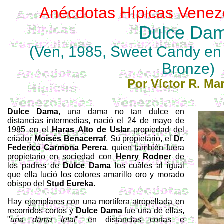
Anécdotas Hípicas Venez
Dulce Da
(Ven, 1985,
Sweet
Candy en 
Bronze
)
Por Víctor R. Mar
Dulce Dama
, una dama no tan dulce en
distancias intermedias, nació el 24 de mayo de
1985 en el
Haras Alto de Uslar
propiedad del
criador
Moisés
Benacerraf
. Su propietario, el
Dr.
Federico Carmona Perera
, quien también fuera
propietario en sociedad con
Henry
Rodner
de
los padres de
Dulce Dama
los cuáles al igual
que ella lució los colores amarillo oro y morado
obispo del
Stud Eureka
.
Hay ejemplares con una mortífera atropellada en
recorridos cortos y
Dulce Dama
fue una de ellas,
"
una dama letal
" en distancias cortas e