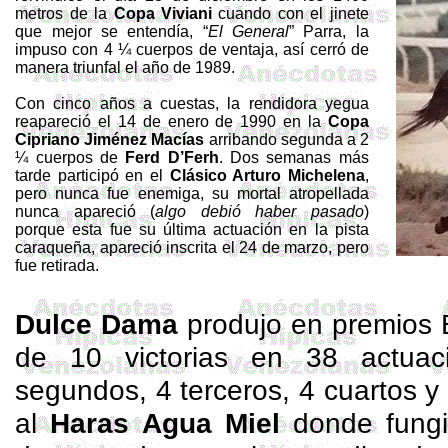
metros de la
Copa
Viviani
cuando con el jinete
que mejor se entendía, “
El General
” Parra, la
impuso con 4 ¼ cuerpos de ventaja, así cerró de
manera triunfal el año de 1989.
Con cinco años a cuestas, la rendidora yegua
reapareció el 14 de enero de 1990 en la
Copa
Cipriano Jiménez Macías
arribando segunda a 2
¼ cuerpos de
Ferd
D’Ferh
. Dos semanas más
tarde participó en el
Clásico Arturo Michelena
,
pero nunca fue enemiga, su mortal atropellada
nunca apareció (
algo debió haber pasado
)
porque esta fue su última actuación en la pista
caraqueña, apareció inscrita el 24 de marzo, pero
fue retirada.
Dulce Dama
produjo en premios 
de 10 victorias en 38 actua
segundos, 4 terceros, 4 cuartos y
al
Haras Agua Miel
donde fung