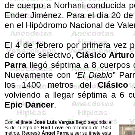
de cuerpo a
Norhani
conducida po
Ender Jiménez. Para el día 20 de 
en el Hipódromo Nacional de Valen
El 4 de febrero por primera vez 
de corte selectivo,
Clásico Artur
Parra
llegó séptima a 8 cuerpos d
Nuevamente con “
El Diablo
” Par
los 1400 metros del
Clásico
volviendo a llegar séptima a 6 
Epic
Dancer
.
Con el jinete
José Luis Vargas
llegó segunda a
¾ de cuerpo de
Red
Love
en recorrido de 1500
metros. Regresó
Ángel Parra
a ser su jinete esta