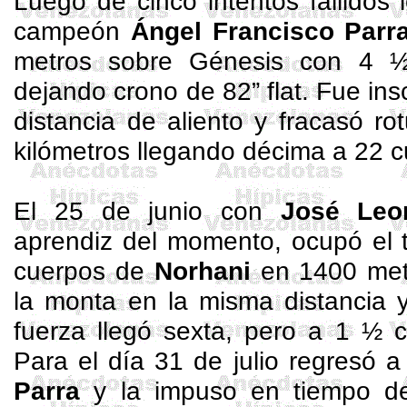
Luego de cinco intentos fallidos
campeón
Ángel Francisco Parr
metros sobre Génesis con 4 ½
dejando crono de 82” flat. Fue ins
distancia de aliento y fracasó r
kilómetros llegando décima a 22 
El 25 de junio con
José Leo
aprendiz del momento, ocupó el t
cuerpos de
Norhani
en 1400 metr
la monta en la misma distancia 
fuerza llegó sexta, pero a 1 ½
Para el día 31 de julio regresó 
Parra
y la impuso en tiempo de