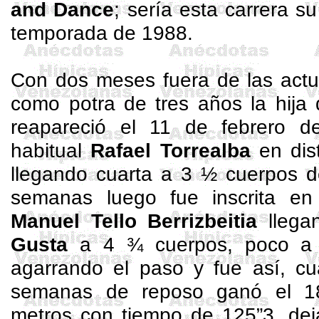
and Dance
; sería esta carrera s
temporada de 1988.
Con dos meses fuera de las actu
como potra de tres años la hij
reapareció el 11 de febrero d
habitual
Rafael Torrealba
en dis
llegando cuarta a 3 ½ cuerpos 
semanas luego fue inscrita en
Manuel Tello
Berrizbeitia
llega
Gusta
a 4 ¾ cuerpos, poco a p
agarrando el paso y fue así, c
semanas de reposo ganó el 
metros con tiempo de 125”3, de