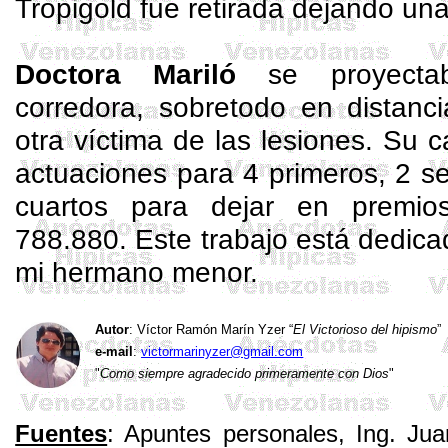
Tropigold
fue retirada dejando una
Doctora
Mariló
se proyecta
corredora, sobretodo en distanci
otra víctima de las lesiones. Su
actuaciones para 4 primeros, 2 s
cuartos para dejar en premio
788.880. Este trabajo está dedic
mi hermano menor.
Autor
: Víctor Ramón Marín
Yzer
“
El Victorioso del hipismo
”
e-mail
:
victormarinyzer@gmail.com
"
Como siempre agradecido primeramente con Dios
"
Fuentes
: Apuntes personales, Ing. Ju