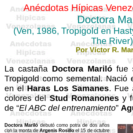
Anécdotas Hípicas Venez
Doctora
Mar
(
Ven
, 1986,
Tropigold
en
Hast
The River)
Por Víctor R. Mar
La castaña
Doctora
Mariló
fue 
Tropigold
como semental. Nació 
en el
Haras Los Samanes
. Fue 
colores del
Stud
Romanones
y f
de “
El ABC del entrenamiento
”
Ag
Doctora
Mariló
debutó como potra de dos años
con la monta de
Argenis Rosillo
el 15 de octubre