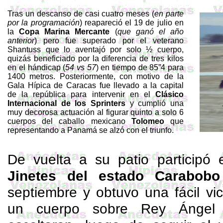
Tras un descanso de casi cuatro meses (
en parte
por la programación
) reapareció el 19 de julio en
la
Copa Marina Mercante
(
que ganó el año
anterior
) pero fue superado por el veterano
Shantuss
que lo aventajó por solo ½ cuerpo,
quizás beneficiado por la diferencia de tres kilos
en el hándicap (
54 vs 57
) en tiempo de 85”4 para
1400 metros. Posteriormente, con motivo de la
Gala Hípica de Caracas fue llevado a la capital
de la república para intervenir en el
Clásico
Internacional de los
Sprinters
y cumplió una
muy decorosa actuación al figurar quinto a solo 6
cuerpos del caballo mexicano
Tolomeo
que
representando a Panamá se alzó con el triunfo.
De vuelta a su patio participó
Jinetes del estado Carabobo
septiembre y obtuvo una fácil vi
un cuerpo sobre Rey Ánge