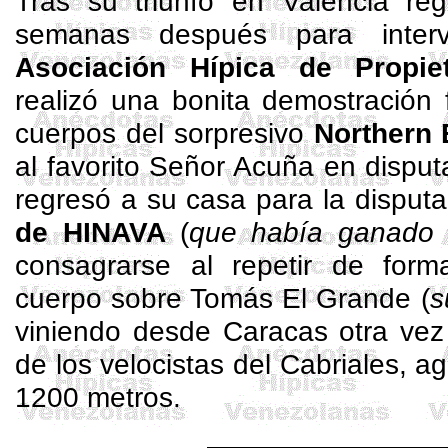
Tras su triunfo en Valencia reg
semanas después para inte
Asociación Hípica de Propiet
realizó una bonita demostración 
cuerpos del sorpresivo
Northern
al favorito Señor Acuña en disput
regresó a su casa para la disput
de HINAVA
(
que había ganado
consagrarse al repetir de for
cuerpo sobre Tomás El Grande (
s
viniendo desde Caracas otra vez
de los velocistas del
Cabriales
, a
1200 metros.