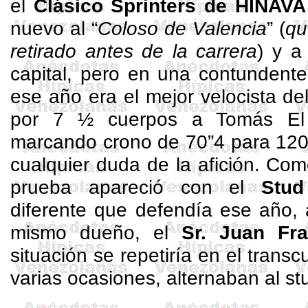
el
Clásico
Sprinters
de HINAVA
nuevo al “
Coloso de Valencia
” (
qu
retirado antes de la carrera
) y a
capital, pero en una contundente 
ese año era el mejor velocista del
por 7 ½ cuerpos a Tomás El
marcando crono de 70”4 para 120
cualquier duda de la afición. Co
prueba apareció con el
Stud
diferente que defendía ese año,
mismo dueño, el
Sr. Juan Fr
situación se repetiría en el tran
varias ocasiones, alternaban al
st