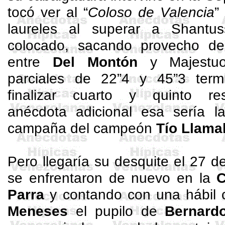
tocó ver al “
Coloso de Valencia
”
laureles al superar a
Shantus
colocado, sacando provecho d
entre
Del Montón
y Majestuo
parciales de 22”4 y 45”3 term
finalizar cuarto y quinto re
anécdota adicional esa sería la
campaña del campeón
Tío
Llama
Pero llegaría su desquite el 27
se enfrentaron de nuevo en la
C
Parra
y contando con una hábil
Meneses
el pupilo de
Bernard