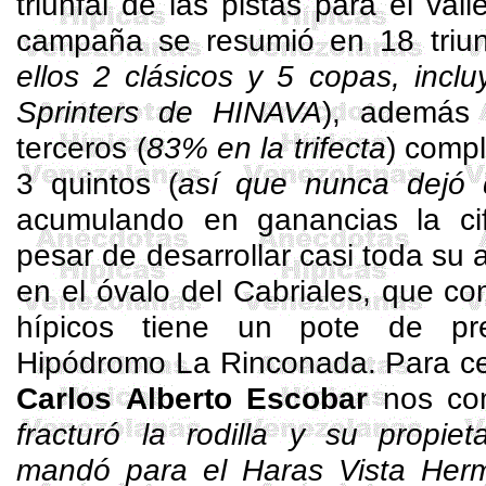
triunfal de las pistas para el val
campaña se resumió en 18 triun
ellos 2 clásicos y 5 copas, incl
Sprinters
de HINAVA
), además
terceros (
83% en la
trifecta
) comp
3 quintos (
así que nunca dejó d
acumulando en ganancias la ci
pesar de desarrollar casi toda su 
en el óvalo del
Cabriales
, que co
hípicos tiene un pote de pre
Hipódromo La Rinconada. Para cer
Carlos Alberto Escobar
nos co
fracturó la rodilla y su propie
mandó para el Haras Vista Herm