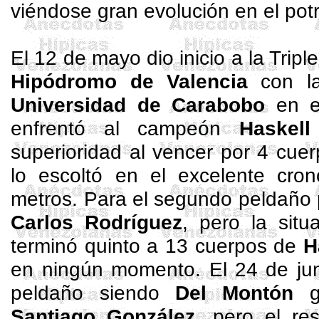
viéndose gran evolución en el potr
El 12 de mayo dio inicio a la Trip
Hipódromo de Valencia
con la
Universidad de Carabobo
en e
enfrentó al campeón
Haskell
superioridad al vencer por 4 cue
lo escoltó en el excelente cr
metros. Para el segundo peldañ
Carlos Rodríguez
, pero la sit
terminó quinto a 13 cuerpos de
H
en ningún momento. El 24 de juni
peldaño siendo
Del Montón
gu
Santiago González
, pero el re