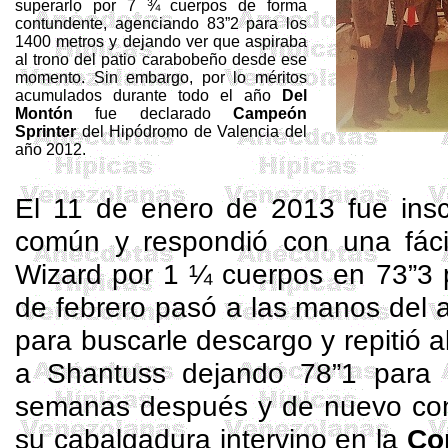
superarlo por 7 ¾ cuerpos de forma
contundente, agenciando 83”2 para los
1400 metros y dejando ver que aspiraba
al trono del patio carabobeño desde ese
momento. Sin embargo, por lo méritos
acumulados durante todo el año
Del
Montón
fue declarado
Campeón
Sprinter
del Hipódromo de Valencia del
año 2012.
El 11 de enero de 2013 fue insc
común y respondió con una fácil
Wizard
por 1 ¼ cuerpos en 73”3 
de febrero pasó a las manos del 
para buscarle descargo y repitió a
a
Shantuss
dejando 78”1 para 
semanas después y de nuevo c
su cabalgadura intervino en la
Co