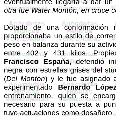
eventualmente llegaría a dar u
otra fue
Water
Montón, en cruce 
Dotado de una conformación m
proporcionaba un estilo de correr
peso en balanza durante su activi
entre 402 y 431 kilos. Propi
Francisco España
, defendió in
negra con estrellas grises del
stu
(
Del Montón
) y le fue asignado 
experimentado
Bernardo Lópe
entrenamiento, quien se encar
necesario para su puesta a pu
tuvo actuaciones como
dosañero
.