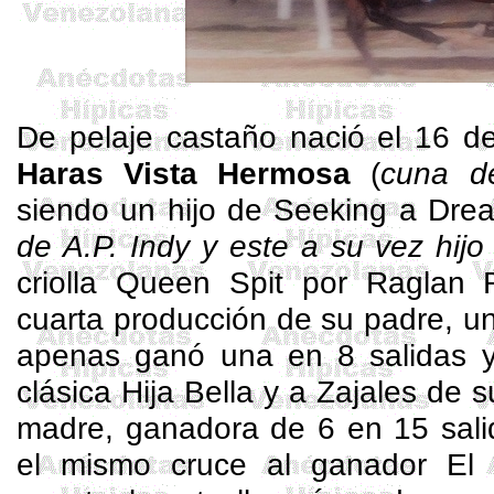
De pelaje castaño nació el 16 d
Haras
Vista Hermosa
(
cuna 
siendo un hijo de
Seeking
a
Dre
de A.P.
Indy
y este a su vez hijo
criolla Queen
Spit
por Raglan R
cuarta producción de su padre, u
apenas ganó una en 8 salidas 
clásica Hija Bella y a
Zajales
de s
madre, ganadora de 6 en 15 sali
el mismo cruce al ganador El 