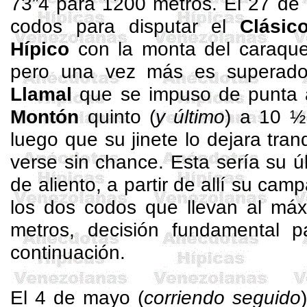
73”4 para 1200 metros. El 27 de a
codos para disputar el
Clásic
Hípico
con la monta del caraq
pero una vez más es superad
Llamal
que se impuso de punta 
Montón
quinto (
y último
) a 10 ½
luego que su jinete lo dejara tranq
verse sin chance. Esta sería su úl
de aliento, a partir de allí su ca
los dos codos que llevan al máx
metros, decisión fundamental 
continuación.
El 4 de mayo (
corriendo seguido