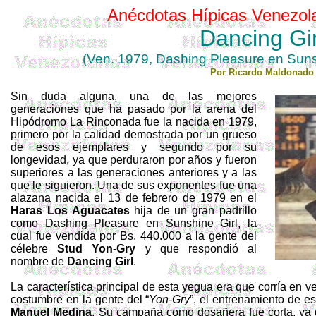
Anécdotas Hípicas Venezol
Dancing Gir
(
Ven
. 1979, Dashing Pleasure en Suns
Por Ricardo Maldonado
Sin duda alguna, una de las mejores
generaciones que ha pasado por la arena del
Hipódromo
La Rinconada
fue la nacida en 1979,
primero por la calidad demostrada por un grueso
de esos ejemplares y segundo por su
longevidad, ya que perduraron por años y fueron
superiores a las generaciones anteriores y a las
que le siguieron. Una de sus exponentes fue una
alazana nacida el 13 de febrero de 1979 en el
Haras
Los Aguacates
hija de un gran padrillo
como
Dashing
Pleasure
en
Sunshine
Girl
, la
cual fue vendida por Bs. 440.000 a la gente del
célebre
Stud
Yon
-
Gry
y que respondió al
nombre de
Dancing
Girl
.
La característica principal de esta yegua era que corría en 
costumbre en la gente del “
Yon
-
Gry
”, el entrenamiento de es
Manuel Medina
. Su campaña como
dosañera
fue corta, y