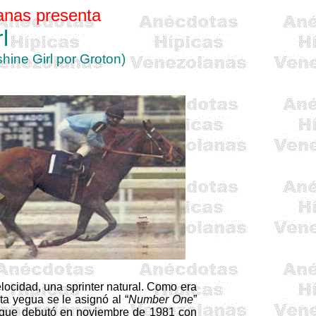
anas presenta
l
hine Girl
por
Groton)
velocidad, una
sprinter
natural. Como era
ta yegua se le asignó al “
Number
One
”
a que debutó en noviembre de 1981 con