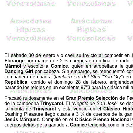
El
sábado 30 de enero
vio caer su invicto al competir en
Florange
por margen de 2 ¼ cuerpos en un final cerrado.
Mármol
y escoltó a
Comice
, quien en atropellada le qui
Dancing
Girl
por cabeza. Sin embargo, se reencuentró con
compañera de cuadra (
también era del
Stud
“
Yon
-
Gry
”
) en
República
, corrido el domingo 28 de febrero, erigiénd
parando los relojes en un excelente 97”3 para la clásica milla
Fracasó ruidosamente en el
Gran Premio Selección de
Fe
de la campeona
Trinycarol
. El “
Negrito de San José
” se de
la monta de
Trinycarol
y ésta venció en el
Clásico Hi
Dashing
Pleasure
llegó cuarta a 3 ¼ de cuerpos de la gana
Jesús Márquez
. Compitió en el
Clásico Prensa Nacional
cuerpos detrás de la ganadora
Comice
teniendo como jinete