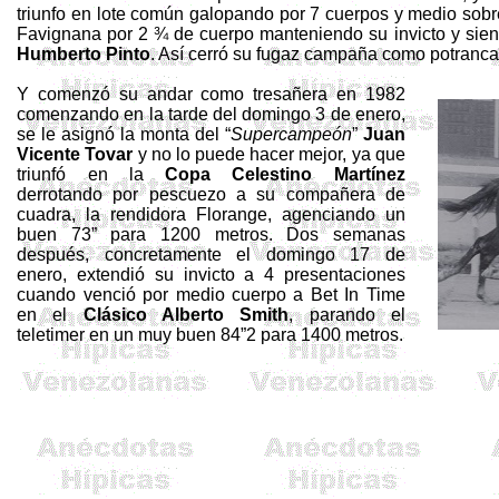
triunfo en lote común galopando por 7 cuerpos y medio sob
Favignana
por 2 ¾ de cuerpo manteniendo su invicto y sie
Humberto Pinto
. Así cerró su fugaz campaña como potranca
Y comenzó su andar como
tresañera
en 1982
comenzando en la tarde del domingo 3 de enero,
se le asignó la monta del “
Supercampeón
”
Juan
Vicente Tovar
y no lo puede hacer mejor, ya que
triunfó en
la
Copa Celestino
Martínez
derrotando por pescuezo a su compañera de
cuadra, la rendidora
Florange
, agenciando un
buen
73”
para
1200 metros
. Dos semanas
después, concretamente el domingo 17 de
enero, extendió su invicto a 4 presentaciones
cuando venció por medio cuerpo a
Bet
In Time
en el
Clásico Alberto
Smith
, parando el
teletimer
en un muy buen 84”2 para
1400 metros
.