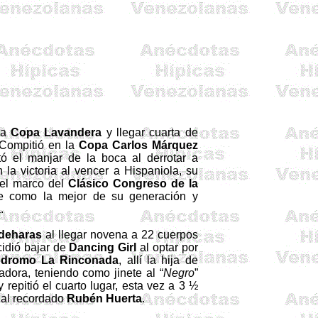
la
Copa Lavandera
y llegar cuarta de
 Compitió en
la
Copa Carlos
Márquez
tó el manjar de la boca al derrotar a
 la victoria al vencer a
Hispaniola
, su
 el marco del
Clásico Congreso de
la
ose como la mejor de su generación y
.
deharas
al llegar novena a 22 cuerpos
cidió bajar de
Dancing
Girl
al optar por
pódromo
La Rinconada
, allí la hija de
dora, teniendo como jinete al “
Negro
”
y repitió el cuarto lugar, esta vez a 3 ½
 al recordado
Rubén Huerta
.