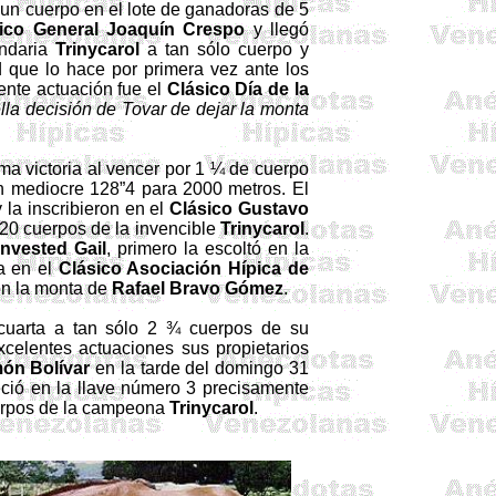
un cuerpo en el lote de ganadoras de 5
sico General Joaquín Crespo
y llegó
endaria
Trinycarol
a tan sólo cuerpo y
d que lo hace por primera vez ante los
iente actuación fue el
Clásico Día de
la
lla decisión de Tovar de dejar la monta
ima victoria al vencer por 1 ¼ de cuerpo
n mediocre 128”4 para
2000 metros
. El
 la inscribieron en el
Clásico Gustavo
a 20 cuerpos de la invencible
Trinycarol
.
Invested
Gail
, primero la escoltó en la
ra en el
Clásico Asociación Hípica de
on la monta de
Rafael Bravo Gómez
.
cuarta a tan sólo 2 ¾ cuerpos de su
xcelentes actuaciones sus propietarios
món Bolívar
en la tarde del domingo 31
ció en la llave número 3 precisamente
uerpos de la campeona
Trinycarol
.