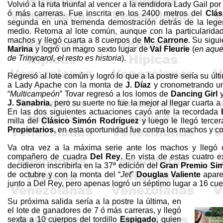
Volvió a la ruta triunfal al vencer a la rendidora Lady
Gail
por 
ó más carreras. Fue inscrita en los
2400 metros
del
Clá
segunda en una tremenda demostración detrás de la leg
medio. Retorna al lote común, aunque con la particularida
machos y llegó cuarta a 8 cuerpos de
Mc
Carrone
. Su sigu
Marina
y logró un magro sexto lugar de
Val
Fleurie
(
en aque
de
Trinycarol
, el resto es historia
).
Regresó al lote común y logró lo que a la postre sería su últ
a Lady Apache con la monta de
J. Díaz
y cronometrando u
“
Multicampeón
” Tovar regresó a los lomos de
Dancing
Girl
y
J. Sanabria
, pero su suerte no fue la mejor al llegar cuarta 
En las dos siguientes actuaciones cayó ante la recordada
milla del
Clásico Simón Rodríguez
y luego le llegó terce
Propietarios
, en esta oportunidad fue contra los machos y c
Va otra vez a la máxima serie ante los machos y llegó 
compañero de cuadra
Del Rey
. En vista de estas cuatro e
decidieron inscribirla en la 37ª edición del
Gran Premio Si
de octubre y con la monta del “
Jet
”
Douglas
Valiente
apare
junto a Del Rey, pero apenas logró un séptimo lugar a 16 c
Su próxima salida sería a la postre la última, en
el lote de ganadores de 7 ó más carreras, y llegó
sexta a 10 cuerpos del tordillo
Espigado
, quien