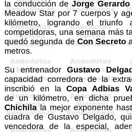
la conducción de
Jorge Gerardo
Meadow Star por 7 cuerpos y age
kilómetro, logrando el triunf
competidoras, una semana más ta
quedó segunda de
Con Secreto
a
metros
.
Su entrenador
Gustavo Delga
capacidad corredora de la extrao
inscribió en
la
Copa Adbias
Va
de
un kilómetro
, en dicha pru
Chichila
la mejor exponente has
cuadra de Gustavo Delgado, quie
vencedora de la especial, ade