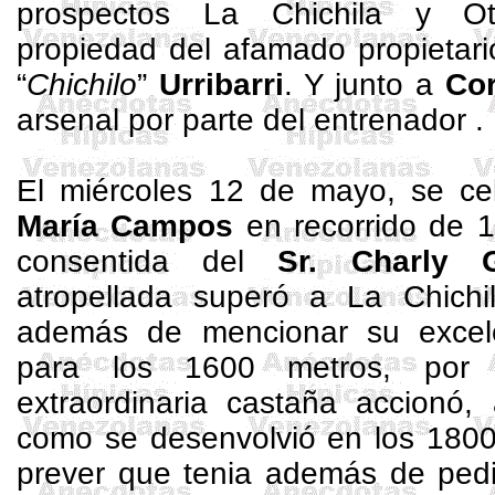
prospectos
La Chichila
y Otr
propiedad del afamado propietar
“
Chichilo
”
Urribarri
. Y junto a
Co
arsenal por parte del entrenador .
El miércoles 12 de mayo, se ce
María Campos
en recorrido de
1
consentida del
Sr. Charly
atropellada superó a
La Chichi
además de mencionar su excel
para los
1600 metros
, por
extraordinaria castaña accionó
como se desenvolvió en los
1800
prever que tenia además de pedi