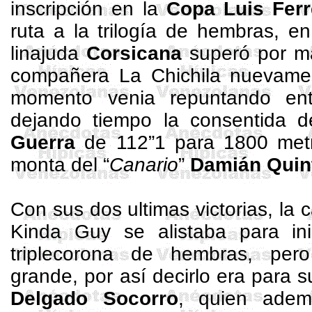
inscripción en
la
Copa Luis
Ferr
ruta a la trilogía de hembras, e
linajuda
Corsicana
superó por m
compañera
La Chichila
nuevamen
momento venia repuntando en
dejando tiempo la consentida 
Guerra
de 112”1 para
1800 met
monta del “
Canario
”
Damián Quin
Con sus dos ultimas victorias, la 
Kinda Guy se alistaba para in
triplecorona de hembras, pe
grande, por así decirlo era para 
Delgado Socorro
, quien adem