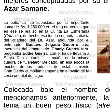
mejores conceptuadas por su cr
Azar
Samane
.
La potranca fue subastada por la importante
suma de Bs. 1.250.000 en el ring de ventas que
en ese se realizo en
la Quinta La
Esmeralda
(
Caracas
), de hecho esa fue la segunda subasta
del criadero del Dr. Azar, adquirida por el
entrenador
Gustavo Delgado Socorro
para
intereses del empresario
Charly Guerra
y su
progenitor
Eddie Guerra
, con el fin de llevarla a
Santa Rita a cumplir campaña en la misma
cuadra de “
Caletero
” Delgado, en esa época la
muchos de los productos del establecimiento
Gran Derby cumplían campaña en el ovalo de la
costa oriental del lago.
Colocada bajo el nombre
mencionamos anteriormente, la
tenia un buen peso físico (
alr