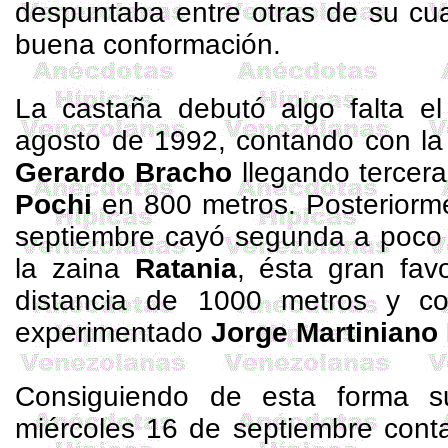
despuntaba entre otras de su cua
buena conformación.
La castaña debutó algo falta el
agosto de 1992, contando con l
Gerardo Bracho
llegando tercer
Pochi
en
800 metros
. Posteriorm
septiembre cayó
segunda
a poco 
la zaina
Ratania
, ésta gran fav
distancia de
1000 metros
y con
experimentado
Jorge Martiniano
Consiguiendo de esta forma su
miércoles 16 de septiembre con