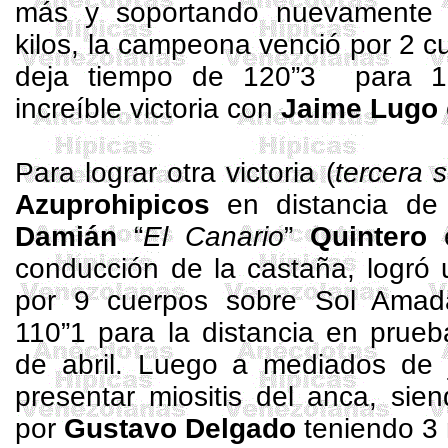
más y soportando nuevamente 
kilos, la campeona venció por 2 
deja tiempo de 120”3
para
1
increíble victoria con
Jaime Lugo
Para lograr otra victoria (
tercera 
Azuprohipicos
en distancia d
Damián
“
El Canario
”
Quintero
e
conducción de la castaña, logró 
por 9 cuerpos sobre Sol Amad
110”1 para la distancia en prueb
de abril. Luego a mediados de j
presentar
miositis
del anca, sien
por
Gustavo Delgado
teniendo 3