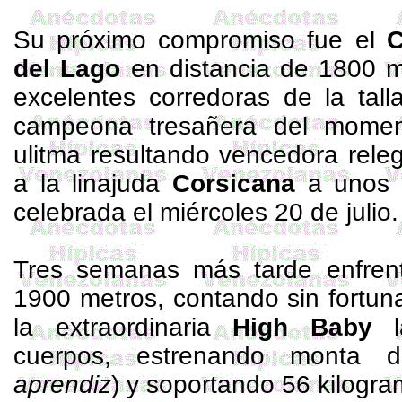
Su próximo compromiso fue el
C
del Lago
en distancia de
1800 m
excelentes corredoras de la tal
campeona tresañera del mom
ulitma resultando
vencedora
releg
a la linajuda
Corsicana
a unos 6
celebrada el miércoles 20 de julio.
Tres semanas más tarde enfren
1900 metros
, contando sin fortu
la extraordinaria
High Baby
la
cuerpos, estrenando monta
aprendiz
) y soportando
56 kilogr