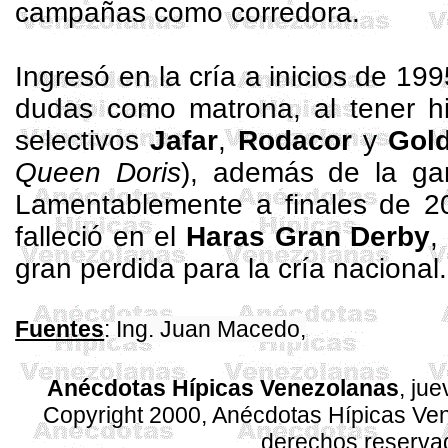
campañas como corredora.
Ingresó en la cría a inicios de 19
dudas como matrona, al tener hij
selectivos
Jafar
,
Rodacor
y
Gol
Queen Doris
), además de la gan
Lamentablemente a finales de 20
falleció en el
Haras
Gran Derby
,
gran perdida para la cría nacional.
Ing. Juan Macedo,
Fuentes
:
Anécdotas Hípicas Venezolanas
, ju
Copyright 2000, Anécdotas Hípicas Ven
derechos reserva