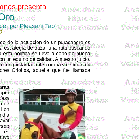
anas presenta
Oro
pper
por
Pleasant Tap)
Q.
ado de la actuación de un purasangre es
la estrategia de trazar una ruta buscando
 esta política se lleva a cabo de buena
n un equino de calidad. A nuestro juicio,
ca conquistar la triple corona valenciana y
res Criollos, aquella que fue llamada
aras
pper
less
 que
 I en
ndía
aval
prado
nces
 tuvo