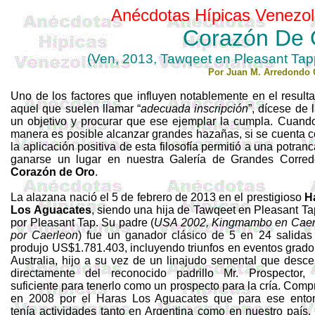
Anécdotas Hípicas Venezol
Corazón De 
(
Ven
, 2013,
Tawqeet
en
Pleasant Ta
Por Juan M. Arredondo 
Uno de los factores que influyen notablemente en el result
aquel que suelen llamar “
adecuada inscripción
”, dícese de 
un objetivo y procurar que ese ejemplar la cumpla. Cuando
manera es posible alcanzar grandes hazañas, si se cuenta co
la aplicación positiva de esta filosofía permitió a una potran
ganarse un lugar en nuestra Galería de Grandes Corredo
Corazón de Oro
.
La alazana nació el 5 de febrero de 2013 en el prestigioso
H
Los Aguacates
, siendo una hija de
Tawqeet
en Pleasant
Ta
por Pleasant
Tap
. Su padre (
USA 2002,
Kingmambo
en
Caer
por
Caerleon
) fue un ganador clásico de 5 en 24 salidas
produjo US$1.781.403, incluyendo triunfos en eventos grado
Australia, hijo a su vez de un linajudo semental que desce
directamente del reconocido padrillo Mr.
Prospector
, 
suficiente para tenerlo como un prospecto para la cría. Com
en 2008 por el Haras Los Aguacates que para ese ento
tenía actividades tanto en Argentina como en nuestro país,