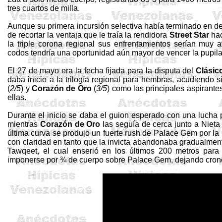
tres cuartos de milla.
Aunque su primera incursión selectiva había terminado en de
de recortar la ventaja que le traía la rendidora
Street
Star
hac
la triple corona regional sus enfrentamientos serían muy a
codos tendría una oportunidad aún mayor de vencer la pupil
El 27 de mayo era la fecha fijada para la disputa del
Clásic
daba inicio a la trilogía regional para hembras, acudiendo 
(
2/5
) y
Corazón de Oro
(
3/5
) como las principales aspirant
ellas.
Durante el inicio se daba el guion esperado con una lucha 
mientras
Corazón de Oro
las seguía de cerca junto a Nieta
última curva se produjo un fuerte
rush
de Palace
Gem
por la 
con claridad en tanto que la invicta abandonaba gradualment
Tawqeet
, el cual enserió en los últimos 200 metros para
imponerse por ¾ de cuerpo sobre Palace
Gem
, dejando cron