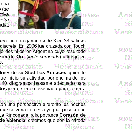
reña
 (
de
tiva
stra
dia,
ged
) fue una ganadora de 3 en 33 salidas
discreta. En 2006 fue cruzada con
Touch
ejó dos hijos en Argentina cuyo resultado
zón de Oro
(
triple coronada
) y luego en
s.
olores de su
Stud Los Audaces
, quien le
ue inició su actividad por encima de los
 440 kilogramos, bastante adecuado para
dosañera
, siendo reservada para correr a
on una perspectiva diferente los hechos
 que se vería con esta yegua, pese a que
 La Rinconada, a la potranca
Corazón de
de Valencia
, creemos que con la mirada
l.