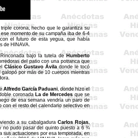
riple corona, hecho que le garantiza su
ta ese momento de su campaña iba de 6-4
 con el futuro de esta yegua, que había
es de HINAVA.
 Rinconada bajo la tutela de
Humberto
orredoras del patio con una potranca que
el
Clásico Gustavo Ávila
donde le tocó
al galopó por más de 10 cuerpos mientras
dora.
de
Alfredo García
Paduani
, donde hizo el
a doble coronada
La de Mercedes
que se
Luego de esa semana vendría un paro de
con el resto del calendario selectivo en
olviendo a su cabalgadura
Carlos Rojas
,
y no pudo pasar del quinto puesto a 6 ¾
a sus actuaciones por esa temporada, en