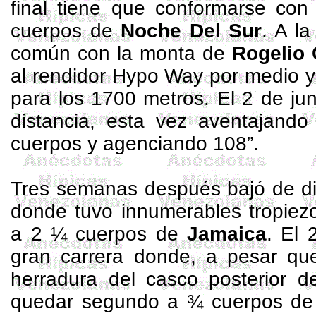
final tiene que conformarse con
cuerpos de
Noche Del Sur
. A la
común con la monta de
Rogelio
al rendidor
Hypo
Way
por medio y 
para los
1700 metros
. El 2 de ju
distancia, esta vez aventajan
cuerpos y agenciando
108”
.
Tres semanas después bajó de di
donde tuvo innumerables tropiez
a 2 ¼ cuerpos de
Jamaica
. El 
gran carrera donde, a pesar que
herradura del casco posterior d
quedar segundo a ¾ cuerpos d