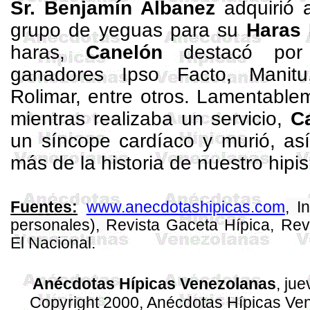
Sr. Benjamín
Albanez
adquirió
grupo de yeguas para su
Haras 
haras,
Canelón
destacó por 
ganadores
Ipso
Facto,
Manitu
Rolimar
, entre otros. Lamentable
mientras realizaba un servicio,
C
un
síncope
cardíaco y murió, así
más de la historia de nuestro hipi
www.anecdotashipicas.com
, I
Fuentes:
personales),
Revista Gaceta Hípica
, Rev
El Nacional.
Anécdotas Hípicas Venezolanas
, ju
Copyright 2000, Anécdotas Hípicas V