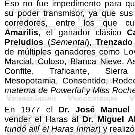
Eso no fue impedimento para q
su poder transmisor, ya que sus 
corredores, entre los que c
Amarilis
, el ganador clásico
C
Preludios
(
Semental
),
Trenzad
de múltiples ganadores como
Lov
Marcial, Coloso, Blanca Nieve, A
Confite, Traficante, Sierr
Mesopotamia
, Consentido, Rodeo
materna de Powerful y Miss Roche
En 1977 el
Dr. José Manuel 
vender el Haras al
Dr. Miguel
A
fundó allí el Haras
Inmar
) y realiz