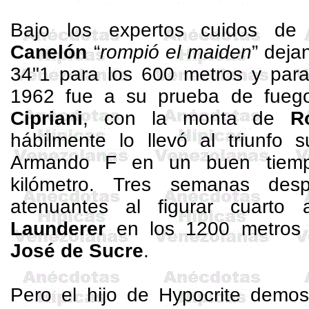
Bajo los expertos cuidos d
Canelón
“
rompió el
maiden
” deja
34"1 para los 600 metros y para
1962 fue a su prueba de fueg
Cipriani
, con la monta de
R
hábilmente lo llevó al triunfo 
Armando F en un buen tiemp
kilómetro. Tres semanas des
atenuantes al figurar cuart
Launderer
en los
1200 metros
José de Sucre
.
Pero el hijo de
Hypocrite
demost