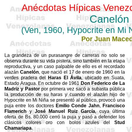
Anécdotas Hípicas Venez
Canelón
(Ven, 1960,
Hypocrite
en Mi 
Por Juan Mace
La grandeza de un purasangre de carreras no solo se
observa durante su vida pistera, sino también en la etapa
reproductiva, y un caso palpable de ello es el recordado
alazán
Canelón
, que nació el 17 de enero de 1960 en la
verdes pradera del
Haras El Ávila
, ubicado en Suata,
Estado Aragua. En octubre de 1961
Don Federico de
La
Madriz
y Pastor
por primera vez sacó a subasta pública
la producción de su haras y cuando el alazán hijo de
Hypocrite
en Mi Niña se presentó al público, provocó una
puja entre los doctores
Emilio Conde
Jahn
,
Francisco
Flamerich
y
José Manuel Ruiz García
, cuya última
oferta de Bs. 80.000 cerró la puja y pasó a defender los
clásicos colores oro con bolos azules del
Stud
Chamariapa
.