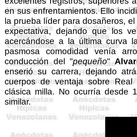
excelentes registros, superiores
en sus enfrentamientos. Ello incid
la prueba líder para
dosañeros
, e
expectativa, dejando que los ve
acercándose a la última curva l
pasmosa comodidad venía arrop
conducción del "
pequeño
"
Alva
enserió su carrera, dejando atr
cuerpos de ventaja sobre Real 
clásica milla. No ocurría desde
similar.