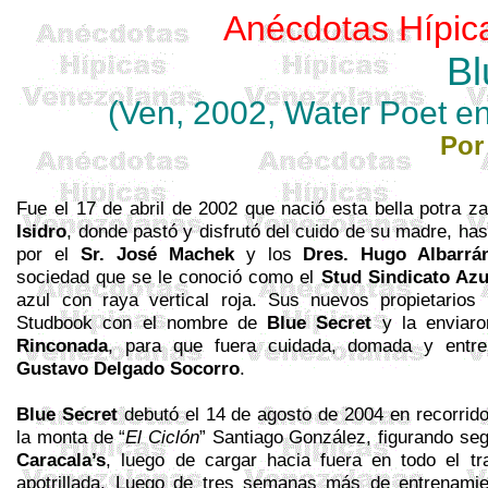
Anécdotas Hípic
B
(Ven, 2002,
Water
Poet
e
Por
Fue el 17 de abril de 2002 que nació esta bella potra z
Isidro
, donde pastó y disfrutó del cuido de su madre, ha
por el
Sr.
José Machek
y los
Dres. Hugo Albarrá
sociedad que se le conoció como el
Stud
Sindicato Azu
azul con raya vertical roja. Sus nuevos propietarios 
Studbook
con el nombre de
Blue
Secret
y la enviar
Rinconada
, para que fuera cuidada, domada y entre
Gustavo Delgado Socorro
.
Blue
Secret
debutó el 14 de agosto de 2004 en recorrid
la monta de “
El Ciclón
” Santiago González, figurando se
Caracala’s
, luego de cargar hacia fuera en todo el t
apotrillada
. Luego de tres semanas más de entrenamie