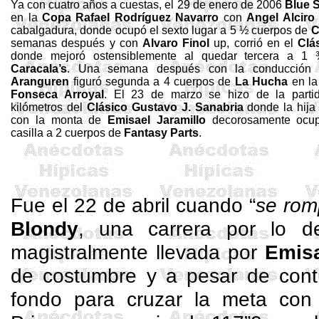
Ya con cuatro años a cuestas, el 29 de enero de 2006
Blue
S
en la
Copa Rafael Rodríguez Navarro
con
Angel
Alciro
cabalgadura, donde ocupó el sexto lugar a 5 ½ cuerpos de
C
semanas después y con
Alvaro
Finol
up, corrió en el
Clá
donde mejoró ostensiblemente al quedar tercera a 1
Caracala’s
. Una semana después con la conducció
Aranguren
figuró segunda a 4 cuerpos de
La Hucha
en l
Fonseca
Arroyal
. El 23 de marzo se hizo de la parti
kilómetros del
Clásico Gustavo J. Sanabria
donde la hij
con la monta de
Emisael
Jaramillo
decorosamente ocup
casilla a 2 cuerpos de
Fantasy
Parts
.
Fue el 22 de abril cuando “
se rom
Blondy
, una carrera por lo 
magistralmente llevada por
Emis
de costumbre y a pesar de contr
fondo para cruzar la meta con