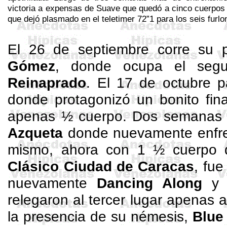
victoria a expensas de Suave que quedó a cinco cuerpos 
que dejó plasmado en el
teletimer
72”1 para los seis furlo
El 26 de septiembre corre su p
Gómez
, donde ocupa el segu
Reinaprado
. El 17 de octubre p
donde protagonizó un bonito fin
apenas ½ cuerpo. Dos semanas 
Azqueta
donde nuevamente enfr
mismo, ahora con 1 ½ cuerpo d
Clásico Ciudad de Caracas
, fu
nuevamente
Dancing
Along
y a
relegaron al tercer lugar apenas
la presencia de su némesis,
Blu