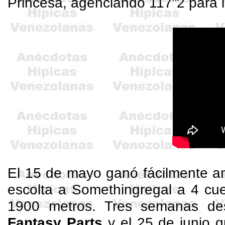
Princesa, agenciando 117”2 para 
El 15 de mayo ganó fácilmente an
escolta a
Somethingregal
a 4 cue
1900 metros. Tres semanas de
Fantasy
Parts
y el 25 de junio 