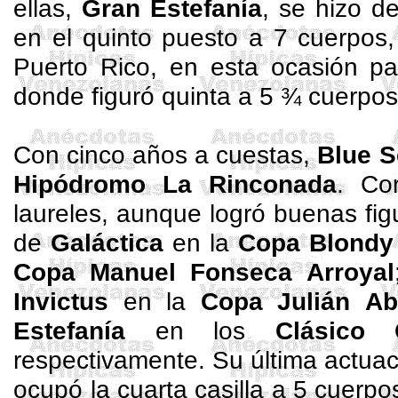
ellas,
Gran Estefanía
, se hizo d
en el quinto puesto a 7 cuerpos
Puerto Rico, en esta ocasión pa
donde figuró quinta a 5 ¾ cuerpo
Con cinco años a cuestas,
Blue
S
Hipódromo La Rinconada
. Co
laureles, aunque logró buenas fi
de
Galáctica
en la
Copa
Blondy
Copa Manuel Fonseca
Arroyal
Invictus
en la
Copa Julián
Ab
Estefanía
en los
Clásico 
respectivamente. Su última actua
ocupó la cuarta casilla a 5 cuerp