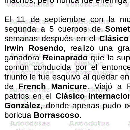
machos, pero nunca fue enemiga 
El 11 de septiembre con la m
segunda a 5 cuerpos de
Somet
semanas después en el
Clásico
Irwin
Rosendo
, realizó una gr
ganadora
Reinaprado
que la sup
común
conducida
por el entonc
triunfo le fue esquivo al quedar 
de
French Manicure
. Viajó a 
patrios en el
Clásico Internacio
González
, donde apenas pudo oc
boricua
Borrascoso
.