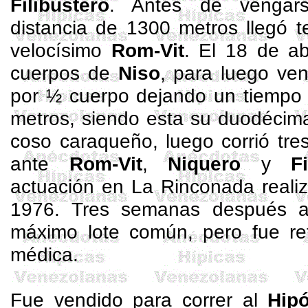
Filibustero
. Antes de vengars
distancia de 1300 metros llegó t
velocísimo
Rom-Vit
. El 18 de ab
cuerpos de
Niso
, para luego ve
por ½ cuerpo dejando un tiempo 
metros, siendo esta su duodécima 
coso caraqueño, luego corrió tr
ante
Rom-Vit
,
Niquero
y
F
actuación en La Rinconada reali
1976. Tres semanas después ap
máximo lote común, pero fue ret
médica.
Fue vendido para correr al
Hip