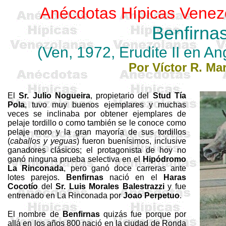
Anécdotas Hípicas Venez
Benfirna
(Ven, 1972,
Erudite
II en
Ang
Por Víctor R. Mar
El
Sr. Julio Nogueira
, propietario del
Stud Tía
Pola
, tuvo muy buenos ejemplares y muchas
veces se inclinaba por obtener ejemplares de
pelaje tordillo o como también se le conoce como
pelaje moro y la gran mayoría de sus tordillos
(
caballos y yeguas
) fueron buenísimos, inclusive
ganadores clásicos; el protagonista de hoy no
ganó ninguna prueba selectiva en el
Hipódromo
La Rinconada
, pero ganó doce carreras ante
lotes parejos.
Benfirnas
nació en el
Haras
Cocotío
del
Sr. Luis Morales
Balestrazzi
y fue
entrenado en La Rinconada por
Joao Perpetuo
.
El nombre de
Benfirnas
quizás fue porque por
allá en los años 800 nació en la ciudad de Ronda