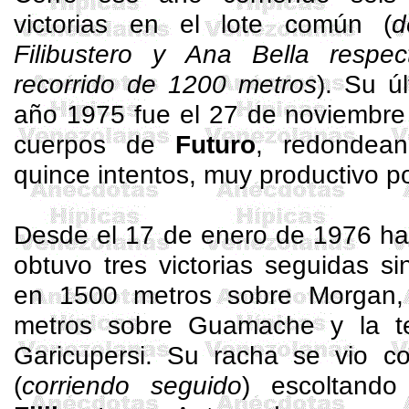
victorias en el lote común (
d
Filibustero y Ana Bella respe
recorrido de 1200 metros
). Su ú
año 1975 fue el 27 de noviembre
cuerpos de
Futuro
, redondean
quince intentos, muy productivo p
Desde el 17 de enero de 1976 ha
obtuvo tres victorias seguidas s
en 1500 metros sobre Morgan,
metros sobre
Guamache
y la t
Garicupersi
. Su racha se vio co
(
corriendo seguido
) escoltand