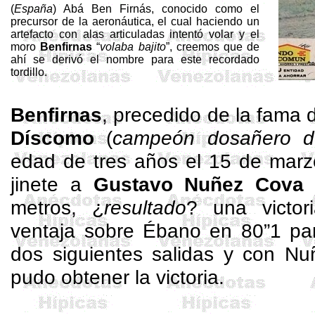
(
España
)
Abá
Ben
Firnás
, conocido como el
precursor de la aeronáutica, el cual haciendo un
artefacto con alas articuladas intentó volar y el
moro
Benfirnas
“
volaba bajito
”, creemos que de
ahí se derivó el nombre para este recordado
tordillo.
Benfirnas
, precedido de la fama
Díscomo
(
campeón dosañero 
edad de tres años el 15 de marz
jinete a
Gustavo
Nuñez
Cova
e
metros, ¿
resultado
? una victo
ventaja sobre Ébano en 80”1 par
dos siguientes salidas y con
Nu
pudo obtener la victoria.