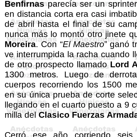
Benfirnas
parecía ser un sprinte
en distancia corta era casi imbatib
de abril hasta el final de su c
nunca más lo montó otro jinete q
Moreira
. Con “
El Maestro
” ganó t
ve interrumpida la racha cuando l
de otro prospecto llamado
Lord 
1300 metros. Luego de derrot
cuerpos recorriendo los 1500 met
en su única prueba de corte select
llegando en el cuarto puesto a 9
milla del
Clasico Fuerzas Armad
Cerró ese año corriendo sei