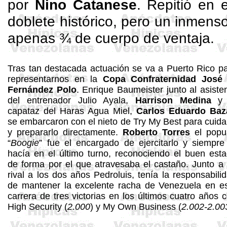
por
Nino
Catanese
. Repitió en 
doblete histórico, pero un inmens
apenas ¾ de cuerpo de ventaja.
Tras tan destacada actuación se va a Puerto Rico p
representarnos en
la
Copa Confraternidad
José 
Fernández Polo
. Enrique
Baumeister
junto al asiste
del entrenador Julio Ayala,
Harrison
Medina
y 
capataz del
Haras
Agua Miel,
Carlos Eduardo
Baz
se embarcaron con el nieto de
Try
My
Best
para cuida
y prepararlo directamente.
Roberto Torres
el popu
“
Boogie
” fue el encargado de ejercitarlo y siempre
hacía en el último turno, reconociendo el buen est
de forma por el que atravesaba el castaño. Junto a
rival a los dos años
Pedroluis
, tenía la responsabili
de mantener la excelente racha de Venezuela en e
carrera de tres victorias en los últimos cuatro años 
High
Security
(
2.000
) y
My
Own
Business
(
2.002-2.00