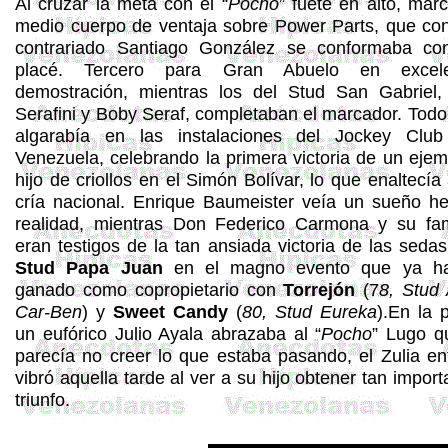
Al cruzar la meta con el “
Pocho
”
fuete en alto, mar
medio cuerpo de ventaja sobre
Power
Parts
, que co
contrariado Santiago González se conformaba co
placé
. Tercero para Gran Abuelo en excele
demostración, mientras los del Stud San Gabriel
Serafini
y
Boby
Seraf
, completaban el marcador. Todo
algarabía
en las instalaciones del Jockey Club
Venezuela, celebrando la primera victoria de un ejem
hijo de criollos en el Simón Bolívar, lo que enaltecía 
cría nacional. Enrique
Baumeister
veía un sueño h
realidad, mientras Don Federico Carmona y su fam
eran testigos de la tan ansiada victoria de las sedas
Stud Papa Juan
en el magno evento que ya ha
ganado como copropietario con
Torrejón
(7
8, Stud
Car
-
Ben
) y
Sweet
Candy
(
80, Stud Eureka
).En la p
un eufórico Julio Ayala abrazaba al “
Pocho
”
Lugo qu
parecía no creer lo que estaba pasando, el Zulia en
vibró aquella tarde al ver a su hijo obtener tan import
triunfo.