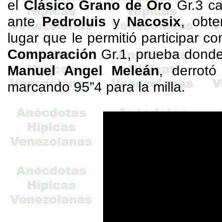
el
Clásico Grano de Oro
Gr.3 ca
ante
Pedroluis
y
Nacosix
, obt
lugar que le permitió participar c
Comparación
Gr.1, prueba donde
Manuel
Angel
Meleán
, derrot
marcando
95”
4 para la milla.