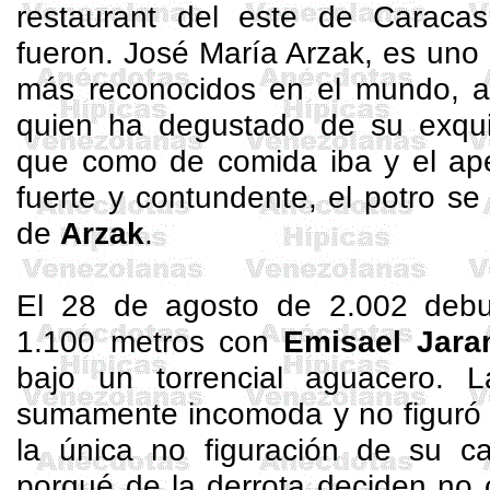
restaurant
del este de Caracas,
fueron. José María
Arzak
, es uno
más reconocidos en el mundo, 
quien ha degustado de su exquis
que como de comida iba y el ape
fuerte y contundente, el potro se
de
Arzak
.
El 28 de agosto de 2.002 debu
1.100 metros
con
Emisael
Jaram
bajo un torrencial aguacero. La
sumamente incomoda y no figuró 
la única no figuración de su c
porqué de la derrota deciden no 