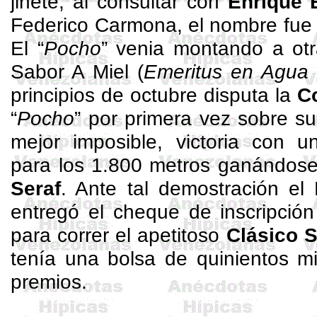
jinete, al consultar con
Enrique
Federico Carmona, el nombre fu
El “
Pocho
” venia montando a ot
Sabor A Miel (
Emeritus
en Agua 
principios de octubre disputa la
C
“
Pocho
”
por primera vez sobre s
mejor imposible, victoria con 
para los
1.800 metros
ganándose
Seraf
. Ante tal demostración el
entregó el cheque de inscripció
para correr el apetitoso
Clásico 
tenía una bolsa de quinientos mi
premios.