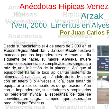
Anécdotas Hípicas Venez
Arzak
(
Ven
, 2000,
Eméritus
en
Alye
Por Juan Carlos 
Desde su nacimiento el 4 de enero de 2.000 en el
Haras
Agua Miel
la vida de
Arzak
estuvo
marcada por los imponderables. Apenas al día
siguiente de nacer, su madre,
Alyeska
, muere
como consecuencia de complicaciones surgidas a
raíz de una infección de la placenta. Así que al
equipo del
haras
le toco aplicar un sistema de
alimentación artificial, aplicándole dosis de leche
con un tetero 3 o 4 veces al día, para tratar de
equiparar a sus compañeros de generación. Aún
con el imponderable, sus criadores y propietarios
no perdieron nunca la esperanza de que se
convirtiera en el gran campeón que esperaban
producido por
Emeritus
.