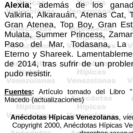
Alexia
; además de los ganad
Valkiria,
Alkarauán
, Atenas
Cat
, 
Gran Atenea, Top
Boy
, Gran Est
Mulata,
Summer
Princess
,
Zamar
Paso del Mar, Todasana, La 
Eterno y
Shareek
. Lamentablemen
de 2014, tras sufrir de un probl
pudo resistir.
Fuentes
:
Artículo tomado del Libro "
Macedo (actualizaciones)
Anécdotas Hípicas Venezolanas
, vi
Copyright 2000, Anécdotas Hípicas V