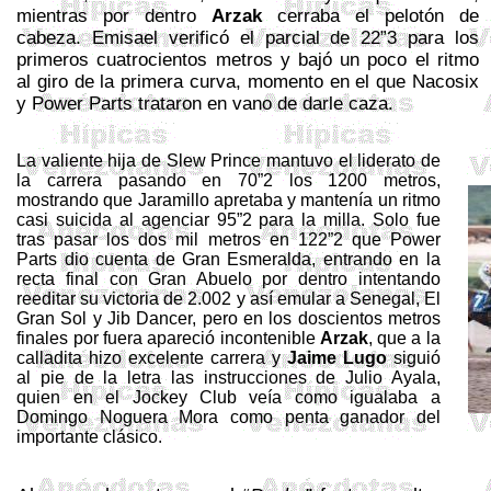
mientras por dentro
Arzak
cerraba el pelotón de
cabeza.
Emisael
verificó el parcial de
22”
3 para los
primeros cuatrocientos metros y bajó un poco el ritmo
al giro de la primera curva, momento en el que
Nacosix
y
Power
Parts
trataron en vano de darle caza.
La valiente hija de
Slew
Prince
mantuvo el liderato de
la carrera pasando en
70”
2 los 1200 metros,
mostrando que Jaramillo apretaba y mantenía un ritmo
casi suicida al agenciar
95”
2 para la milla. Solo fue
tras pasar los dos mil metros en 122”2 que
Power
Parts
dio cuenta de Gran Esmeralda, entrando en la
recta final con Gran Abuelo por dentro intentando
reeditar su victoria de 2.002 y así emular a Senegal, El
Gran Sol y
Jib
Dancer
, pero en los doscientos metros
finales por fuera apareció incontenible
Arzak
, que a la
calladita hizo excelente carrera y
Jaime Lugo
siguió
al pie de la letra las instrucciones de Julio Ayala,
quien en el Jockey Club veía como igualaba a
Domingo Noguera Mora como
penta
ganador del
importante clásico.