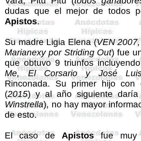
Vara,
Pitu
Pitu
(
todos ganadores
dudas que el mejor de todos p
Apistos
.
Su madre Ligia Elena (
VEN 2007
Marianexy
por
Striding
Out
) fue u
que obtuvo 9 triunfos incluyendo
Me, El Corsario y José Lui
Rinconada. Su primer hijo co
(
2015
) y al año siguiente darí
Winstrella
), no hay mayor informa
de esto.
El caso de
Apistos
fue muy p