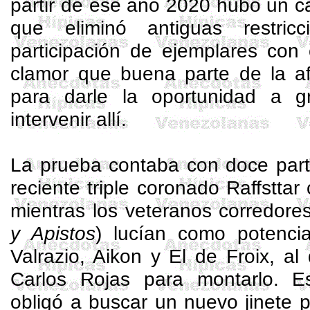
partir de ese año 2020 hubo un c
que eliminó antiguas restric
participación de ejemplares con
clamor que buena parte de la afi
para darle la oportunidad a g
intervenir allí.
La prueba contaba con doce parti
reciente triple coronado
Raffsttar
c
mientras los veteranos corredore
y
Apistos
) lucían como potenci
Valrazio
,
Aikon
y El de
Froix
, al
Carlos Rojas para montarlo. E
obligó a buscar un nuevo jinete p