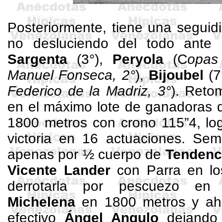
Posteriormente, tiene una seguid
no desluciendo del todo ante
Sargenta
(3°),
Peryola
(C
opa
Manuel Fonseca, 2°
),
Bijoubel
(7
Federico de la Madriz, 3°
). Reto
en el máximo lote de ganadoras 
1800 metros
con crono 115”4, lo
victoria en 16 actuaciones. Se
apenas por ½ cuerpo de
Tendenc
Vicente Lander
con Parra en los
derrotarla por pescuezo e
Michelena
en
1800 metros
y aho
efectivo
Ángel Angulo
dejando 