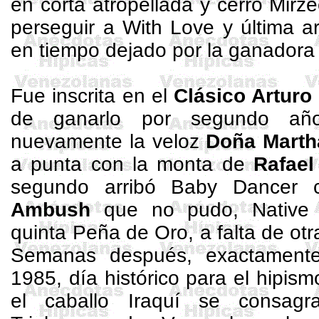
en corta atropellada y cerró
Mirze
perseguir a
With
Love
y última a
en tiempo dejado por la ganadora
Fue inscrita en el
Clásico Arturo
de ganarlo por segundo año
nuevamente la veloz
Doña Marth
a punta con la monta de
Rafae
segundo arribó
Baby
Dancer
co
Ambush
que no pudo,
Native
quinta Peña de Oro, a falta de otr
Semanas después, exactamente
1985, día histórico para el hipis
el caballo Iraquí se consagr