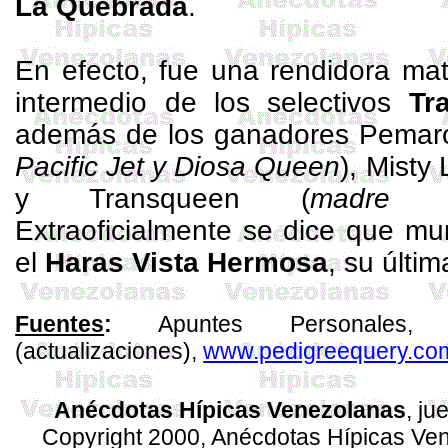
La Quebrada
.
En efecto, fue una rendidora ma
intermedio de los selectivos
Tra
además de los ganadores
Pemar
Pacific
Jet y Diosa Queen
),
Misty
L
y
Transqueen
(
madr
Extraoficialmente se dice que mu
el
Haras
Vista Hermosa
, su últi
Fuentes
:
Apuntes Personales,
(actualizaciones),
www.pedigreequery.co
Anécdotas Hípicas Venezolanas
, ju
Copyright 2000, Anécdotas Hípicas Ven