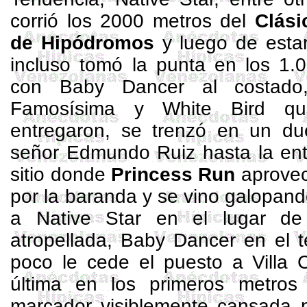
corrió los
2000 metros
del
Clási
de Hipódromos
y luego de estar
incluso tomó la punta en los
1.
con
Baby
Dancer
al costado
Famosísima y White
Bird
que
entregaron, se trenzó en un due
señor Edmundo Ruiz hasta la entr
sitio donde
Princess
Run
aprovec
por la baranda y se vino galopando
a
Native
Star
en el lugar de 
atropellada,
Baby
Dancer
en el t
poco le cede el puesto a Villa 
última en los primeros metro
marcador visiblemente cansada 