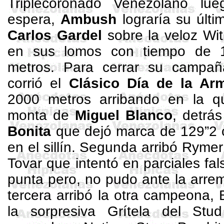
Triplecoronado
Venezolano lue
espera,
Ambush
lograría su últi
Carlos Gardel
sobre la veloz
Wi
en sus lomos con tiempo de 
metros
. Para cerrar su camp
corrió el
Clásico Día de la Ar
2000 metros
arribando en la qu
monta de
Miguel Blanco
, detrá
Bonita
que dejó marca de 129”2
en el sillín. Segunda arribó
Rymer
Tovar que intentó en parciales fal
punta pero, no pudo ante la arre
tercera arribó la otra campeona,
la sorpresiva Grítela del
Stud