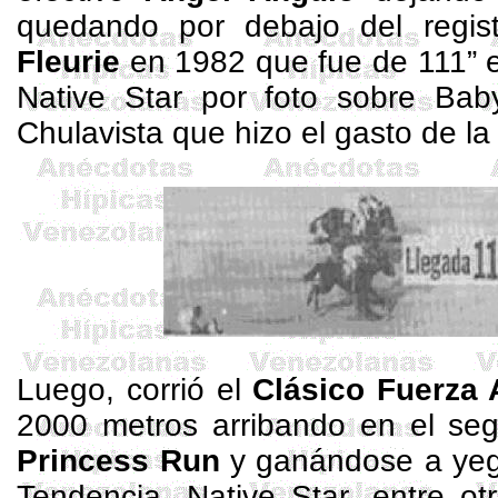
quedando por debajo del regis
Fleurie
en 1982 que fue de
111”
e
Native
Star
por foto sobre
Bab
Chulavista
que hizo el gasto de la
Luego, corrió el
Clásico Fuerza 
2000 metros
arribando en el seg
Princess
Run
y ganándose a ye
Tendencia,
Native
Star
, entre ot