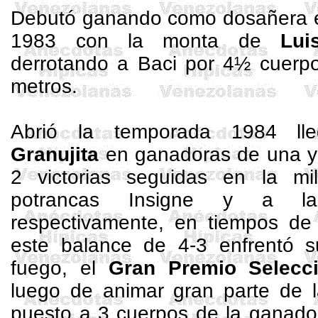
Debutó ganando como
dosañera
e
1983 con la monta de
Lui
derrotando a
Baci
por 4½ cuerpo
metros
.
Abrió la temporada 1984 ll
Granujita
en ganadoras de una y 
2 victorias seguidas en la mi
potrancas Insigne y a
respectivamente
, en tiempos de
este balance de 4-3 enfrentó 
fuego, el
Gran Premio Selec
luego de animar gran parte de la
puesto a 3 cuerpos de la ganad