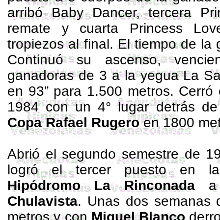
arribó
Baby
Dancer
, tercera
Pr
remate y cuarta
Princess
Lov
tropiezos al final. El tiempo de l
Continuó su ascenso, venci
ganadoras de
3 a
la yegua La Sa
en 93” para
1.500 metros
. Cerró
1984 con un 4° lugar detrás d
Copa
Rafael
Rugero
en
1800 met
Abrió el segundo semestre de 
logró el tercer puesto en 
Hipódromo La Rinconada
a 
Chulavista
. Unas dos semanas 
metros
y con
Miguel Blanco
derr