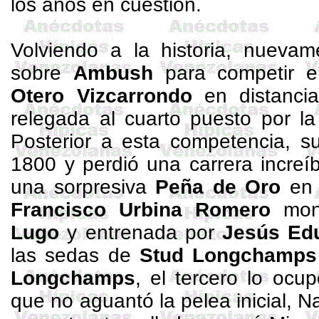
los años en cuestión.
Volviendo a la historia, nueva
sobre
Ambush
para competir 
Otero
Vizcarrondo
en distancia
relegada al cuarto puesto por l
Posterior a esta competencia, su
1800 y perdió una carrera increí
una sorpresiva
Peña de Oro
en 
Francisco
Urbina Romero
mon
Lugo
y entrenada por
Jesús Ed
las sedas de
Stud
Longchamps
Longchamps
, el tercero lo ocu
que no aguantó la pelea inicial,
Na