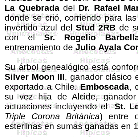
La Quebrada
del
Dr.
Rafael Ma
donde se
crió
, corriendo para las
invertido azul del
Stud
2RB
de s
con el
Sr. Rogelio Barbell
entrenamiento de
Julio Ayala
Cor
Su árbol genealógico está confor
Silver
Moon
III
, ganador clásico 
exportado a Chile.
Emboscada
, 
su vez hija de
Alcide
, ganador
actuaciones incluyendo el
St
.
L
Triple Corona Británica
) entre 
esterlinas en sumas ganadas en 