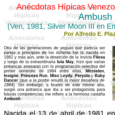
Anécdotas Hípicas Venezo
Ambush
(Ven, 1981,
Silver
Moon
III en 
Por Alfredo E. Pla
Otra de las generaciones de yeguas que parecía ser
pareja a principios de los ochenta fue la nacida en
1981 y más aún, ante la deserción de la invicta
Filosa
y luego de la extraordinaria
Iuta
May
, hizo que varias
potrancas arrasaran con la programación selectiva del
primer semestre de 1984 entre ellas,
Mirzeelen
,
Insigne
,
Princess
Run
,
Miss
Leydy
,
Peryola
y
Baby
Dancer
(
que a la postre resultó la mejor
tresañera
de
1984
). Sin embargo, a finales de este mismo año,
surgió una potranca que iba a ser protagonista para
futuras competencias; me refiero a la hermosa castaña
Ambush
.
Nacida el 13 de abril de 1981 en