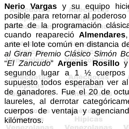
Nerio
Vargas
y su equipo hic
posible para retornar al poderos
parte de la programación clási
cuando reapareció
Almendares
ante el lote común en distancia 
al Gran Premio Clásico Simón Bo
“
El Zancudo
”
Argenis Rosillo
y
segundo lugar a 1 ½ cuerpo
supuesto todos esperaban ver al
de ganadores. Fue el 20 de octu
laureles, al derrotar categórica
cuerpos de ventaja y agencian
kilómetros.