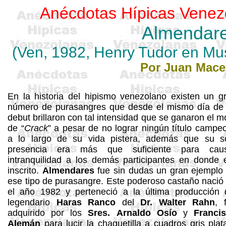
Anécdotas
Hípicas
Venez
Almendar
(
Ven
, 1982, Henry Tudor
en
Mu
Por
Juan
Mace
En la historia del hipismo venezolano existen un g
número de purasangres que desde el mismo día de
debut brillaron con tal intensidad que se ganaron el m
de “
Crack
” a pesar de no lograr ningún título
campeo
a lo largo de su vida pistera, además que su s
presencia era más que suficiente para cau
intranquilidad a los demás participantes en donde 
inscrito.
Almendares
fue sin dudas un gran ejemplo
ese tipo de purasangre. Este poderoso castaño nació
el año 1982 y perteneció a la última producción 
legendario
Haras
Ranco
del
Dr. Walter
Rahn
, 
adquirido por los
Sres.
Arnaldo
Osío
y
Franci
Alemán
para lucir la chaquetilla a cuadros gris plat