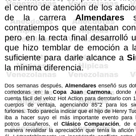
el centro de atención de los afici
de
la carrera
Almendares
su
contratiempos que atentaban con
pero en la recta final desarrolló 
que hizo temblar de emoción a l
suficiente para darle alcance a
S
la mínima diferencia.
Dos semanas después,
Almendares
enseñó sus do
corredoras en la
Copa Juan Carmona
, donde 
cuenta fácil del veloz Hot
Action
para derrotarlo con 
cuerpos de ventaja, agenciando 85”2 para los si
furlones. Todo parecía indicar que el hijo de Henry Tu
iba a hacer suyo el más importante evento para 
potros
dosañeros
, el
Clásico Comparación
, de 
manera revalidar la apreciación que tenía la afición