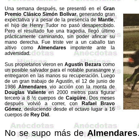
Una semana después, se presentó en el
Gran
Premio Clásico
Simón Bolívar
, generando gran
expectativa y a pesar de la presencia de
Mantle
,
el hijo de Henry Tudor no pasó desapercibido.
Pero el resultado fue una tragedia, llegó último
prácticamente caminando, sin poder afincar su
mano derecha. Fue triste ver a un caballo tan
altivo como
Almendares
impotente ante la
adversidad.
Sus propietarios vieron en
Agustín
Bezara
como
un posible salvador para el notable purasangre y
entregaron en las manos su recuperación. Luego
de un gran trabajo de Agustín, el 12 de junio de
1986
Almendares
vio acción con la monta de
Douglas Valiente
en
2000 metros
para figurar
tercero a 8 ½ cuerpos de
Caigüire
. Dos meses
después volvió a correr, con
Rafael Bravo
Gómez
, desluciendo desde el octavo lugar a 16
cuerpos de
Rey
Did
.
No se supo más de
Almendares