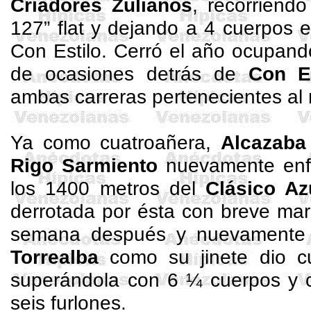
Criadores Zulianos
, recorriend
127” flat y dejando a 4 cuerpos e
Con Estilo. Cerró el año ocupando
de ocasiones detrás de
Con Es
ambas carreras pertenecientes al
Ya como
cuatroañera
,
Alcazaba
Rigo
Sarmiento
nuevamente enf
los 1400 metros del
Clásico
Az
derrotada por ésta con breve ma
semana después y nuevamente 
Torrealba
como su jinete dio cu
superándola con 6 ¼ cuerpos y c
seis furlones
.