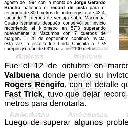
agosto de 1994 con la monta de
Jorge Gerardo
Bracho
batiendo el
record de pista
para el
recorrido de 800 metros dejando registro de 43”4,
sacando 3 cuerpos de ventaja sobre
Macumba
.
Cuatro semanas después conservó su invicto
recorriendo el kilómetro en 57”3 superando
nuevamente a
Macumba
con 7 cuerpos de
margen. El 28 de septiembre continuó invicta,
esta vez la escolta fue Linda
Chichila
a 7 ½
cuerpos y crono de 63”4 para los 1100 metros
.
Fue el 12 de octubre en mar
Valbuena
donde perdió su invict
Rogers Rengifo
, con el detalle 
Fast
Trick
, tuvo que dejar record
metros para derrotarla
.
Luego de superar algunos probl