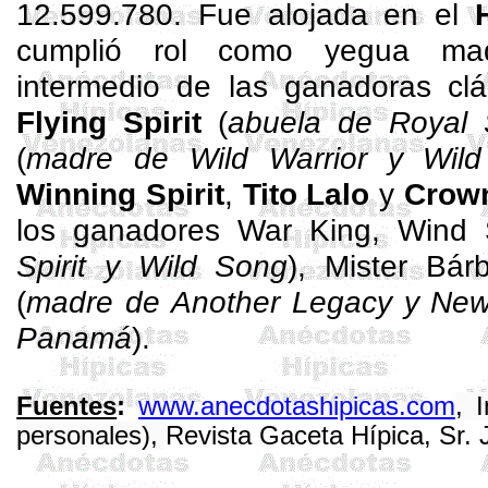
12.599.780. Fue alojada en el
cumplió rol como yegua mad
intermedio de las ganadoras cl
Flying
Spirit
(
abuela de Royal S
(
madre de Wild
Warrior
y Wild
Winning
Spirit
,
Tito Lalo
y
Crow
los ganadores
War
King,
Wind
Spirit
y Wild
Song
),
Mister
Bárb
(
madre de Another Legacy y New
Panamá
).
Fuentes
:
www.anecdotashipicas.com
, 
personales),
Revista Gaceta Hípica, Sr.