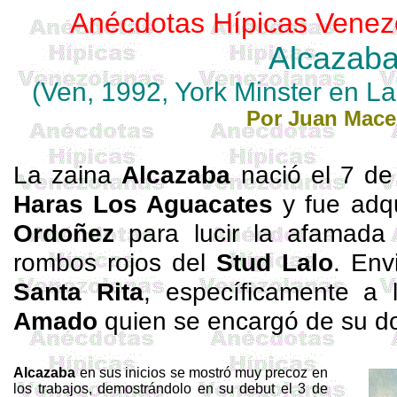
Anécdotas Hípicas Venez
Alcazab
(Ven, 1992, York
Minster
en L
Por Juan Mac
La zaina
Alcazaba
nació el 7 de
Haras Los Aguacates
y fue adqu
Ordoñez
para lucir la afamada 
rombos rojos del
Stud Lalo
. Env
Santa Rita
, específicamente a
Amado
quien se encargó de su d
Alcazaba
en sus inicios se mostró muy precoz en
los trabajos, demostrándolo en su debut el 3 de