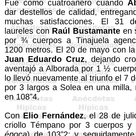
Fue como
cuatroañero
cuando
A
dar destellos de calidad, entregan
muchas satisfacciones. El 31 d
laureles con
Raúl Bustamante
en 
por ¾ cuerpos a Tinajuela agenc
1200 metros
. El 20 de mayo con la
Juan Eduardo Cruz
, dejando c
aventajó a Alborada por 1 ½ cuerp
lo llevó nuevamente al triunfo el 7 
por 3 largos a Solea en una milla,
en 108”4.
Con
Elio Fernández
, el 28 de jul
criollo Témpano por 3 cuerpos y
época
) de 103”2; y seguidamente