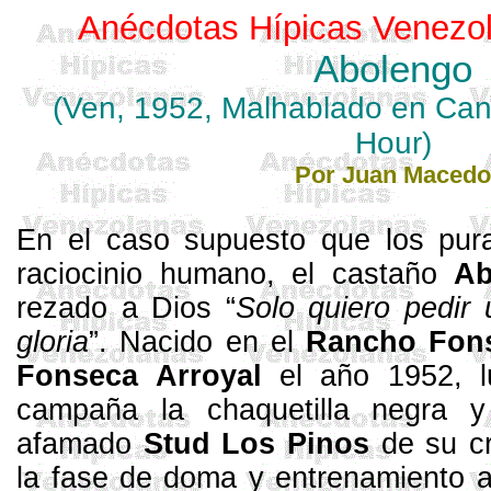
Anécdotas
Hípicas
Venezo
Abolengo
(Ven, 1952, Malhablado en
Can
Hour
)
Por
Juan
Macedo
En el caso supuesto que los pura
raciocinio humano, el castaño
Ab
rezado a Dios “
Solo quiero pedir
gloria
”. Nacido en el
Rancho Fon
Fonseca
Arroyal
el año 1952, lu
campaña la chaquetilla negra 
afamado
Stud
Los Pinos
de su cr
la fase de doma y entrenamiento 