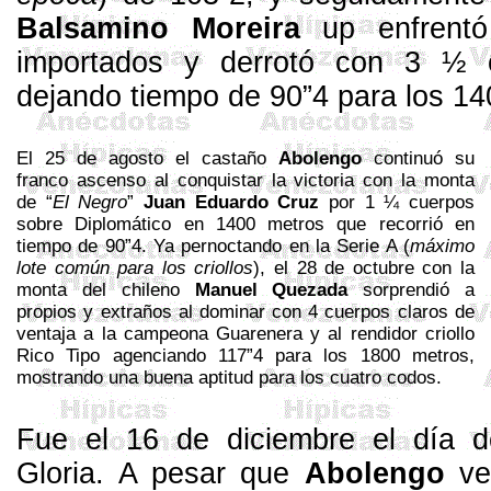
Balsamino
Moreira
up enfrentó
importados y derrotó con 3 ½ 
dejando tiempo de 90”4 para los
14
El 25 de agosto el castaño
Abolengo
continuó su
franco ascenso al conquistar la victoria con la monta
de “
El Negro
”
Juan Eduardo Cruz
por 1 ¼ cuerpos
sobre Diplomático en
1400 metros
que recorrió en
tiempo de 90”4. Ya pernoctando en
la Serie A
(
máximo
lote común para los criollos
), el 28 de octubre con la
monta del chileno
Manuel Quezada
sorprendió a
propios y extraños al dominar con 4 cuerpos claros de
ventaja a la campeona
Guarenera
y al rendidor criollo
Rico Tipo agenciando 117”4 para los
1800 metros
,
mostrando una buena aptitud para los cuatro codos.
Fue el 16 de diciembre el día d
Gloria. A pesar que
Abolengo
ven