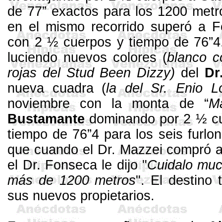
de
77”
exactos para los
1200 metr
en el mismo recorrido superó a 
con 2 ½ cuerpos y tiempo de 76”4. 
luciendo nuevos colores (
blanco c
rojas del
Stud
Been
Dizzy
)
del
Dr
nueva cuadra (
la del Sr.
Enio
Ló
noviembre con la monta de “
M
Bustamante
dominando por 2 ½ c
tiempo de 76”4 para los seis furlo
que cuando el Dr.
Mazzei
compró al
el Dr. Fonseca le dijo "
Cuidalo
much
más de 1200 metros
". El destino
sus nuevos propietarios.