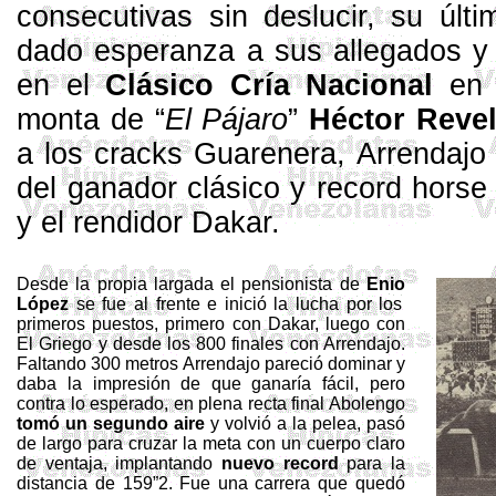
consecutivas sin deslucir, su últi
dado esperanza a sus allegados y d
en el
Clásico Cría Nacional
e
monta de “
El Pájaro
”
Héctor
Revel
a los
cracks
Guarenera
, Arrendajo
del ganador clásico y record
horse
y el rendidor Dakar.
Desde la propia largada el pensionista de
Enio
López
se fue al frente e inició la lucha por los
primeros puestos, primero con Dakar, luego con
El Griego y desde los 800 finales con Arrendajo.
Faltando
300 metros
Arrendajo pareció dominar y
daba la impresión de que ganaría fácil, pero
contra lo esperado, en plena recta final Abolengo
tomó un segundo aire
y volvió a la pelea, pasó
de largo para cruzar la meta con un cuerpo claro
de ventaja, implantando
nuevo
record
para la
distancia de 159”2. Fue una carrera que quedó