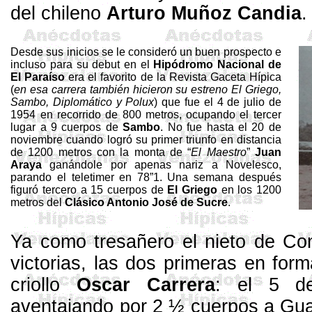
del chileno
Arturo Muñoz
Candia
.
Desde sus inicios se le consideró un buen prospecto e
incluso para su debut en el
Hipódromo Nacional de
El Paraíso
era el favorito de la Revista Gaceta Hípica
(
en esa carrera también hicieron su estreno El Griego,
Sambo
, Diplomático y
Polux
) que fue el 4 de julio de
1954 en recorrido de
800 metros
, ocupando el tercer
lugar a 9 cuerpos de
Sambo
. No fue hasta el 20 de
noviembre cuando logró su primer triunfo en distancia
de
1200 metros
con la monta de “
El Maestro
”
Juan
Araya
ganándole por apenas nariz a Novelesco,
parando el
teletimer
en 78”1. Una semana después
figuró tercero a 15 cuerpos de
El Griego
en los
1200
metros
del
Clásico Antonio José de Sucre
.
Ya como
tresañero
el nieto de
Co
victorias, las dos primeras en for
criollo
Oscar Carrera
: el 5 d
aventajando por 2 ½ cuerpos a
Gua